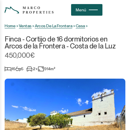
Menú
Home
>
Ventas
>
Arcos De La Frontera
>
Casa
>
Finca - Cortijo de 16 dormitorios en
Arcos de la Frontera - Costa de la Luz
450,000€
16
5
2+
914m²