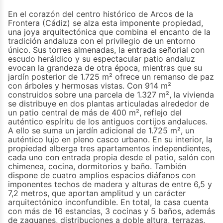
En el corazón del centro histórico de Arcos de la
Frontera (Cádiz) se alza esta imponente propiedad,
una joya arquitectónica que combina el encanto de la
tradición andaluza con el privilegio de un entorno
único. Sus torres almenadas, la entrada señorial con
escudo heráldico y su espectacular patio andaluz
evocan la grandeza de otra época, mientras que su
jardín posterior de 1.725 m² ofrece un remanso de paz
con árboles y hermosas vistas. Con 914 m²
construidos sobre una parcela de 1.327 m², la vivienda
se distribuye en dos plantas articuladas alrededor de
un patio central de más de 400 m², reflejo del
auténtico espíritu de los antiguos cortijos andaluces.
A ello se suma un jardín adicional de 1.725 m², un
auténtico lujo en pleno casco urbano. En su interior, la
propiedad alberga tres apartamentos independientes,
cada uno con entrada propia desde el patio, salón con
chimenea, cocina, dormitorios y baño. También
dispone de cuatro amplios espacios diáfanos con
imponentes techos de madera y alturas de entre 6,5 y
7,2 metros, que aportan amplitud y un carácter
arquitectónico inconfundible. En total, la casa cuenta
con más de 16 estancias, 3 cocinas y 5 baños, además
de zaguanes, distribuciones a doble altura, terrazas,