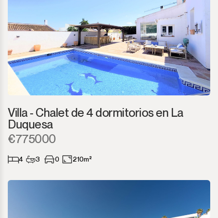
Villa - Chalet de 4 dormitorios en La
Duquesa
€775000
4
3
0
210m²