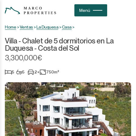
Menú
Home
>
Ventas
>
La Duquesa
>
Casa
>
Villa - Chalet de 5 dormitorios en La
Duquesa - Costa del Sol
3,300,000€
5
5
2+
750m²