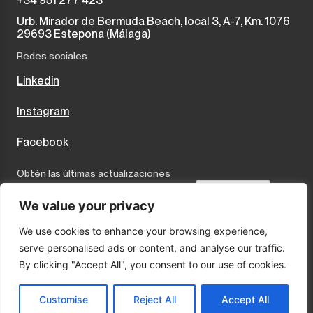
+34 951 277 423
Urb. Mirador de Bermuda Beach, local 3, A-7, Km. 1076
29693 Estepona (Málaga)
Redes sociales
Linkedin
Instagram
Facebook
Obtén las últimas actualizaciones
Send
We value your privacy
We use cookies to enhance your browsing experience,
I accept the terms and conditions
serve personalised ads or content, and analyse our traffic.
Política de privacidad
By clicking "Accept All", you consent to our use of cookies.
Cookies
Aviso Legal
Customise
Reject All
Accept All
© 2025 Marco Properties · Sitio por:
LA