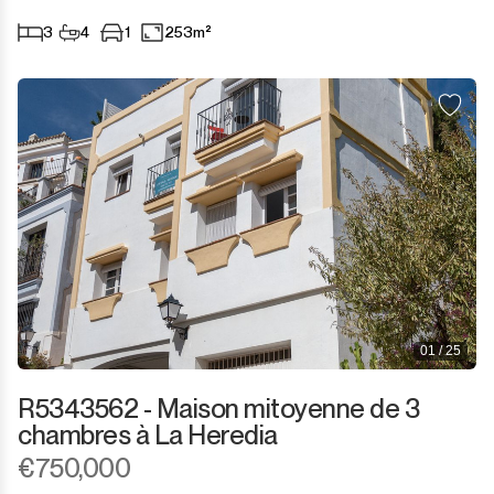
Sotogrande Marina
3
4
1
253m²
Sotogrande Puerto
Torreguadiaro
Valle Romano
Castellar de la Frontera
Jimena de la Frontera
Tarifa
01 / 25
R5343562 - Maison mitoyenne de 3
chambres à La Heredia
€750,000