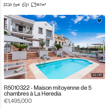
3
4
1
167m²
01 / 45
R5010322 - Maison mitoyenne de 5
chambres à La Heredia
€1,495,000