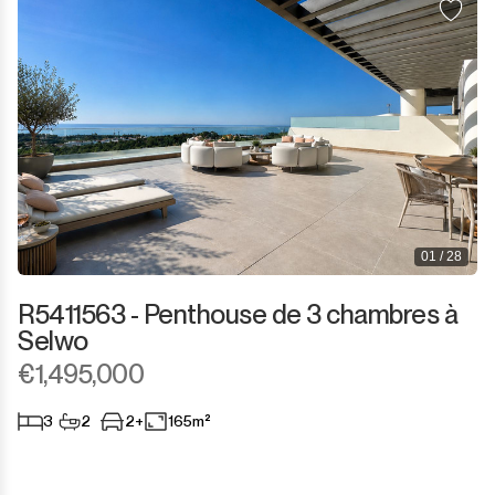
01 / 28
R5411563 - Penthouse de 3 chambres à
Selwo
€1,495,000
3
2
2+
165m²