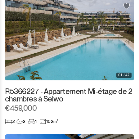
01 / 47
R5366227 - Appartement Mi-étage de 2
chambres à Selwo
€459,000
2
2
1
102m²