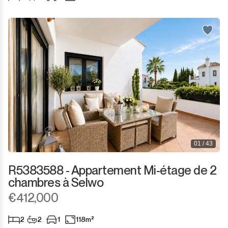
Sotogrande Puerto
Torreguadiaro
Valle Romano
Castellar de la Frontera
Jimena de la Frontera
Tarifa
01 / 43
R5383588 - Appartement Mi-étage de 2
chambres à Selwo
€412,000
2
2
1
118m²