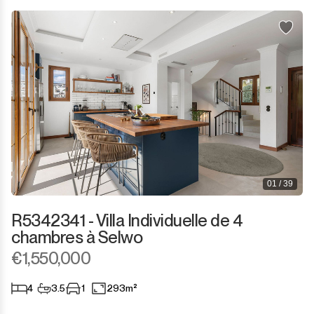
01 / 39
R5342341 - Villa Individuelle de 4
chambres à Selwo
€1,550,000
4
3.5
1
293m²