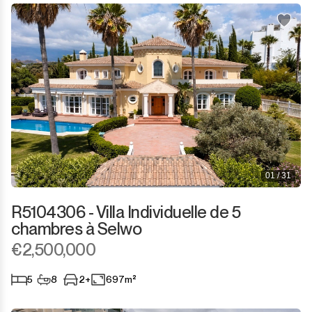
01 / 31
R5104306 - Villa Individuelle de 5
chambres à Selwo
€2,500,000
5
8
2+
697m²