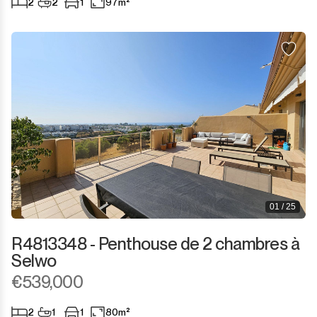
2
2
1
97m²
San Martín de Tesorillo
San Pedro de Alcántara
San Roque
San Roque Club
Selwo
Sotogrande
01 / 25
Sotogrande Alto
R4813348 - Penthouse de 2 chambres à
Selwo
Sotogrande Costa
€539,000
Sotogrande Marina
2
1
1
80m²