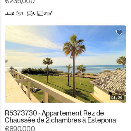
€235,000
2
1
0
61m²
01 / 26
R5373730 - Appartement Rez de
Chaussée de 2 chambres à Estepona
€690,000