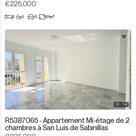
€225,000
2
1
0
61m²
01 / 34
R5387065 - Appartement Mi-étage de 2
chambres à San Luis de Sabinillas