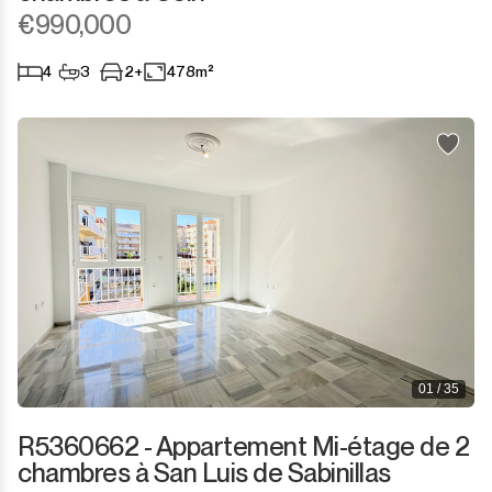
Sotogrande Marina
€990,000
Sotogrande Puerto
4
3
2+
478m²
Torreguadiaro
Valle Romano
Castellar de la Frontera
Jimena de la Frontera
Tarifa
01 / 35
R5360662 - Appartement Mi-étage de 2
chambres à San Luis de Sabinillas