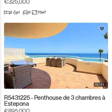
€325,000
2
1
0
70m²
01 / 61
R5431225 - Penthouse de 3 chambres à
Estepona
€895,000