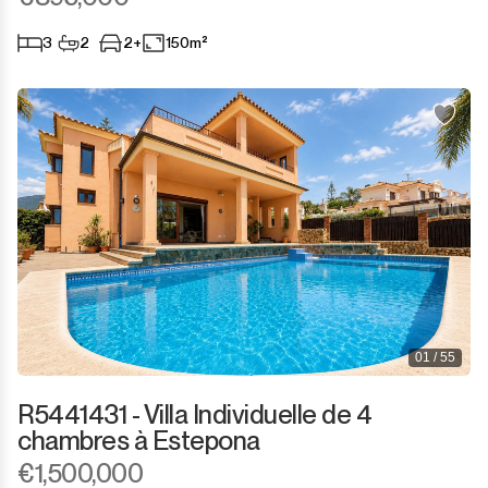
3
2
2+
150m²
01 / 55
R5441431 - Villa Individuelle de 4
chambres à Estepona
€1,500,000