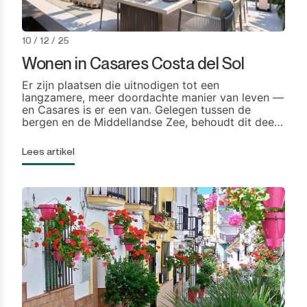
10 / 12 / 25
Wonen in Casares Costa del Sol
Er zijn plaatsen die uitnodigen tot een
langzamere, meer doordachte manier van leven —
en Casares is er een van. Gelegen tussen de
bergen en de Middellandse Zee, behoudt dit deel
van de Costa del Sol de essentie van traditioneel
Andalusië terwijl het een discreet gewilde
Lees artikel
woonbestemming in Zuid-Europa wordt. Veel
mensen die overwegen naar Casares te verhuizen,
[…]