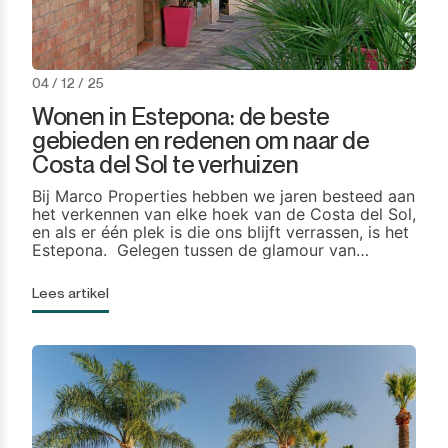
04 / 12 / 25
Wonen in Estepona: de beste
gebieden en redenen om naar de
Costa del Sol te verhuizen
Bij Marco Properties hebben we jaren besteed aan
het verkennen van elke hoek van de Costa del Sol,
en als er één plek is die ons blijft verrassen, is het
Estepona. Gelegen tussen de glamour van
Marbella en de verfijning van Sotogrande, heeft
deze stad erin geslaagd iets te behouden dat veel
Lees artikel
andere bestemmingen hebben verloren: zijn
mediterrane ziel die perfecte balans […]