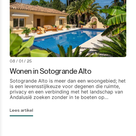
08 / 01 / 25
Wonen in Sotogrande Alto
Sotogrande Alto is meer dan een woongebied; het
is een levensstijlkeuze voor degenen die ruimte,
privacy en een verbinding met het landschap van
Andalusië zoeken zonder in te boeten op
verfijning. Hoog boven de kustvlakte van
Sotogrande, combineert deze verhoogde
Lees artikel
gemeenschap panoramische uitzichten, rustige
straten en enkele van de meest exclusieve
woningen in het zuiden van Spanje. Voor veel
internationale kopers […]