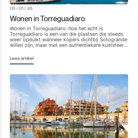
09 / 01 / 26
Wonen in Torreguadiaro
Wonen in Torreguadiaro: hoe het echt is
Torreguadiaro is een van die plaatsen die steeds
weer opduikt wanneer kopers dichtbij Sotogrande
willen zijn, maar met een authentiekere kustsfeer
en een gemakkelijke, loopbare levensstijl. Het ligt
direct naast de jachthaven en het bredere gebied
Lees artikel
van Sotogrande, wat de aantrekkingskracht voor
mensen vergroot […]