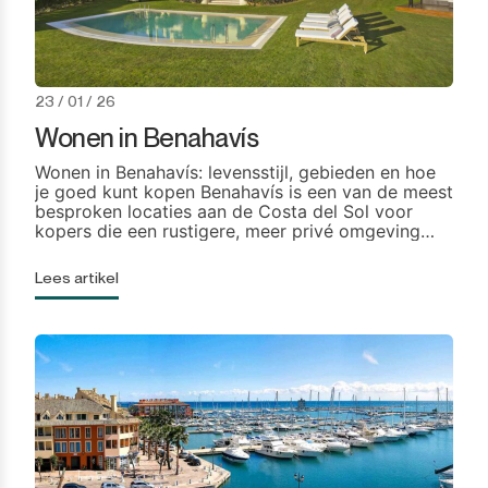
23 / 01 / 26
Wonen in Benahavís
Wonen in Benahavís: levensstijl, gebieden en hoe
je goed kunt kopen Benahavís is een van de meest
besproken locaties aan de Costa del Sol voor
kopers die een rustigere, meer privé omgeving
willen zonder toegang te verliezen tot de kustlijn
en de diensten rond Marbella en San Pedro de
Lees artikel
Alcántara. Het combineert het gevoel van een
Andalusische […]