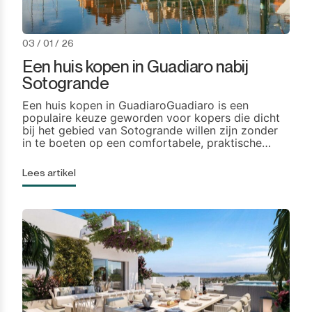
03 / 01 / 26
Een huis kopen in Guadiaro nabij
Sotogrande
Een huis kopen in GuadiaroGuadiaro is een
populaire keuze geworden voor kopers die dicht
bij het gebied van Sotogrande willen zijn zonder
in te boeten op een comfortabele, praktische
levensstijl het hele jaar door. Die mix – nabijheid
van een premium hub met de sfeer van een
Lees artikel
bewoonde, functionele gemeenschap – is precies
de reden waarom zoveel mensen Guadiaro […]