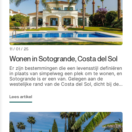
11 / 01 / 25
Wonen in Sotogrande, Costa del Sol
Er zijn bestemmingen die een levensstijl definiëren
in plaats van simpelweg een plek om te wonen, en
Sotogrande is er een van. Gelegen aan de
westelijke rand van de Costa del Sol, dicht bij de
Straat van Gibraltar, vertegenwoordigt
Sotogrande een discrete vorm van luxe, gevormd
Lees artikel
door ruimte, privacy en natuur. Het is een
bestemming […]