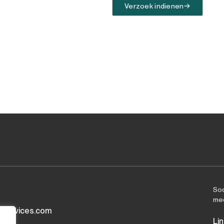
Verzoek indienen
Soc
me
yservices.com
Li