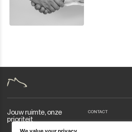
Jouw ruimte, onze
CONTACT
prioriteit
info@marcopropert
We value your privacy