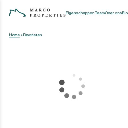
Eigenschappen
Team
Over ons
Bl
Home
>
Favorieten