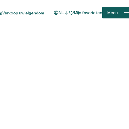
NL
Mijn favorieten
Menu
og
Verkoop uw eigendom