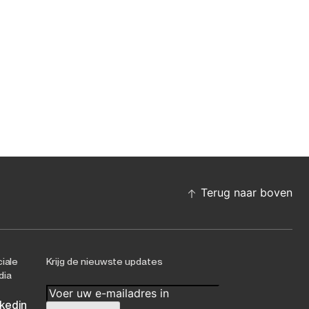
Terug naar boven
iale
Krijg de nieuwste updates
dia
nkedin