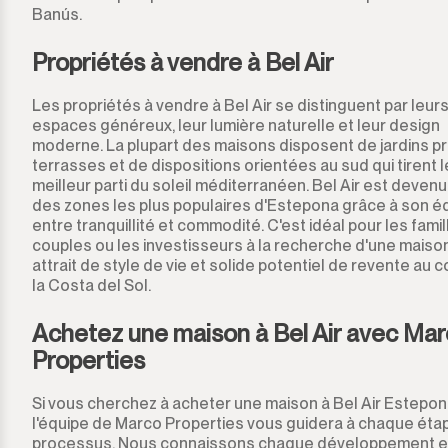
Banús.
Manilva
Propriétés à vendre à Bel Air
Marbella
Les propriétés à vendre à Bel Air se distinguent par leur
espaces généreux, leur lumière naturelle et leur design
Monda
moderne. La plupart des maisons disposent de jardins pr
terrasses et de dispositions orientées au sud qui tirent l
meilleur parti du soleil méditerranéen. Bel Air est devenu
Monte Halcones
des zones les plus populaires d'Estepona grâce à son éq
entre tranquillité et commodité. C'est idéal pour les famil
Ojén
couples ou les investisseurs à la recherche d'une maison 
attrait de style de vie et solide potentiel de revente au 
Pueblo Nuevo de Guadiaro
la Costa del Sol.
Achetez une maison à Bel Air avec Ma
Puerto Banús
Properties
Punta Chullera
Si vous cherchez à acheter une maison à Bel Air Estepon
l'équipe de Marco Properties vous guidera à chaque éta
Ronda
processus. Nous connaissons chaque développement e