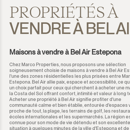
Estepona
PROPRIÉTÉS À
Gaucín
VENDRE À BEL A
Guadalmina Alta
Guadalmina Baja
Maisons à vendre à Bel Air Estepona
Guadiaro
Chez Marco Properties, nous proposons une sélection
soigneusement choisie de maisons à vendre à Bel Air E
La Alcaidesa
l'une des zones résidentielles les plus prisées entre Mar
Estepona. Bel Air allie paix, espace et accessibilité, ce qui
La Duquesa
un choix parfait pour ceux qui cherchent à acheter une m
la Costa del Sol offrant confort, intimité et valeur à long 
Acheter une propriété à Bel Air signifie profiter d'une
La Heredia
communauté calme et bien établie, entourée d'espaces v
proche de tout, la plage, les terrains de golf, les restaura
Los Arqueros
écoles internationales et les supermarchés. La région e
connue pour son mode de vie détendu et son excellent
Los Flamingos
situation à quelques minutes de la ville d'Estepona et de