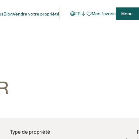
FR
Mes favoris
Menu
us
Blog
Vendre votre propriété
R
Type de propriété