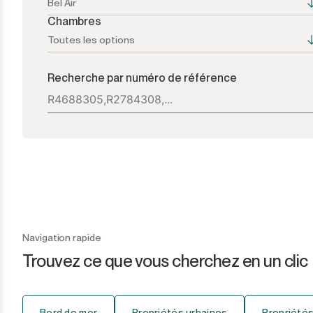
Bel Air
Chambres
Toutes les options
Toutes les options
Toutes les options
Recherche par numéro de référence
Atalaya
1+
Bel Air
2+
Benahavís
3+
Benamara
4+
Cancelada
5+
Navigation rapide
Trouvez ce que vous cherchez en un clic
Casares
6+
Casares Playa
7+
Bord de mer
Propriétés urbaines
Propriétés