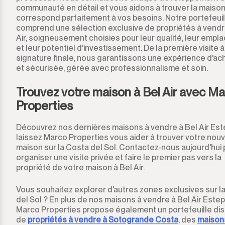
communauté en détail et vous aidons à trouver la maison
San Diego
correspond parfaitement à vos besoins. Notre portefeuil
comprend une sélection exclusive de propriétés à vendr
San Enrique
Air, soigneusement choisies pour leur qualité, leur emp
et leur potentiel d'investissement. De la première visite à
signature finale, nous garantissons une expérience d'ach
San Luis de Sabinillas
et sécurisée, gérée avec professionnalisme et soin.
San Martín de Tesorillo
Trouvez votre maison à Bel Air avec M
Properties
San Pedro de Alcántara
Découvrez nos dernières maisons à vendre à Bel Air Es
San Roque
laissez Marco Properties vous aider à trouver votre nouv
maison sur la Costa del Sol. Contactez-nous aujourd'hui
organiser une visite privée et faire le premier pas vers la
San Roque Club
propriété de votre maison à Bel Air.
Selwo
Vous souhaitez explorer d'autres zones exclusives sur l
del Sol ? En plus de nos maisons à vendre à Bel Air Este
Sotogrande
Marco Properties propose également un portefeuille dis
de
propriétés à vendre à Sotogrande Costa
, des
maison