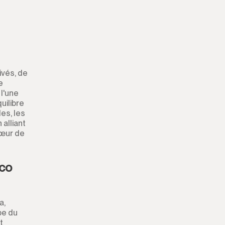
Débarras
Boîte de Nuit
s
Entrepôt
ivés, de
e
 l'une
Garage
uilibre
les, les
Entreprise
alliant
cœur de
Amarrage
rco
Kiosque
Coiffeurs
a,
pe du
Aparthotel
t