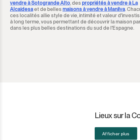
vendre à Sotogrande Alto
, des
propriétés à vendre à La
Sotogrande Alto
Alcaidesa
et de belles
maisons à vendre à Manilva
. Chac
ces localités allie style de vie, intimité et valeur d'inves
Sotogrande Costa
à long terme, vous permettant de découvrir la maison par
dans les plus belles destinations du sud de l'Espagne.
Sotogrande Marina
Sotogrande Puerto
Torreguadiaro
Valle Romano
Castellar de la Frontera
Jimena de la Frontera
Lieux sur la C
Tarifa
Afficher plus