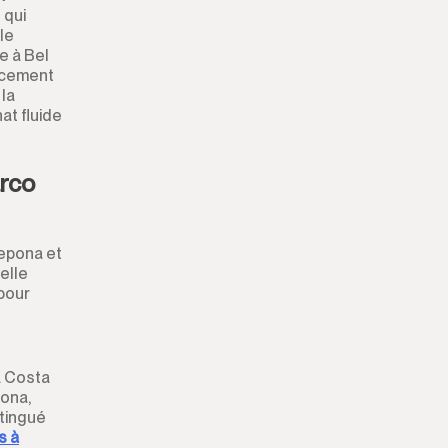
 qui
Locaux Commerciaux
le
e à Bel
Autre
lacement
 la
at fluide
arco
tepona et
elle
 pour
a Costa
pona,
tingué
s à