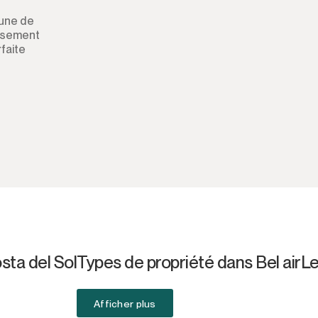
une de
tissement
faite
osta del Sol
Types de propriété dans Bel air
Le
Afficher plus