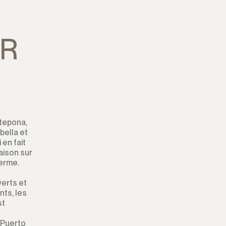
Terrain Résidentiel
Terrain Zone Commerciale
IR
Terrain
Terrain avec ruine
Commerce
stepona,
Bar
bella et
 en fait
Restaurant
aison sur
terme.
Hôtel
erts et
nts, les
Magasin
st
e
Bureau
 Puerto