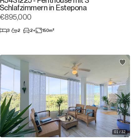
R5431225 - Penthouse mit 3
Schlafzimmern in Estepona
€895,000
3
2
2+
150m²
01 / 32