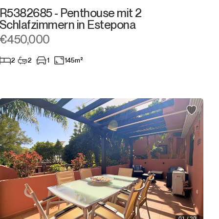
R5382685 - Penthouse mit 2
Schlafzimmern in Estepona
€450,000
2
2
1
145m²