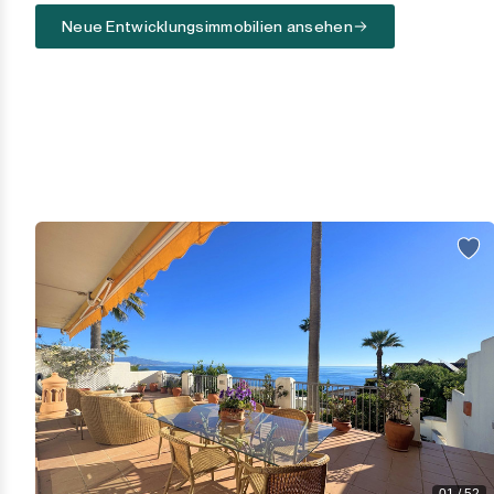
Sotogrande
Neue Entwicklungsimmobilien ansehen
Sotogrande Alto
Sotogrande Costa
Sotogrande Marina
Sotogrande Puerto
Torreguadiaro
Valle Romano
Castellar de la Frontera
Jimena de la Frontera