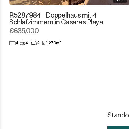
Tarifa
01 / 52
R5287984 - Doppelhaus mit 4
Schlafzimmern in Casares Playa
€635,000
4
4
2+
270m²
Standor