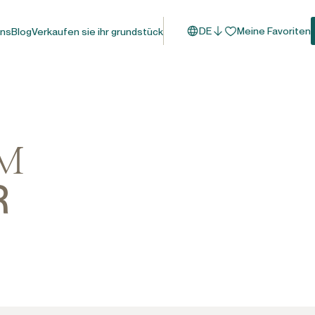
DE
Meine Favoriten
uns
Blog
Verkaufen sie ihr grundstück
UM
R