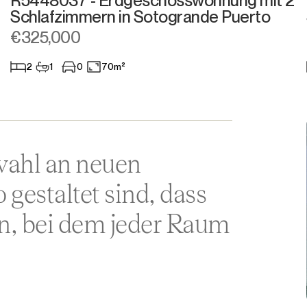
R5448037 - Erdgeschosswohnung mit 2
Schlafzimmern in Sotogrande Puerto
Aparthotel
€325,000
Geschäftsräume
2
1
0
70m²
Anderes
wahl an neuen
gestaltet sind, dass
en, bei dem jeder Raum