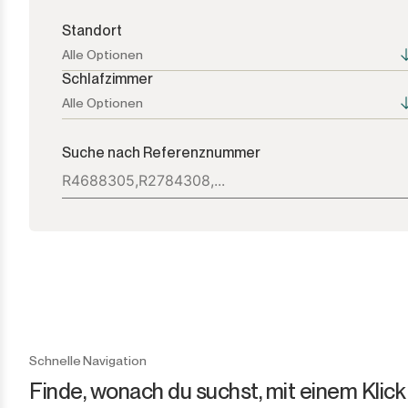
Standort
Alle Optionen
Schlafzimmer
Alle Optionen
Alle Optionen
Alle Optionen
Suche nach Referenznummer
Atalaya
1+
Bel Air
2+
Benahavís
3+
Benamara
4+
Cancelada
5+
Schnelle Navigation
Finde, wonach du suchst, mit einem Klick
Casares
6+