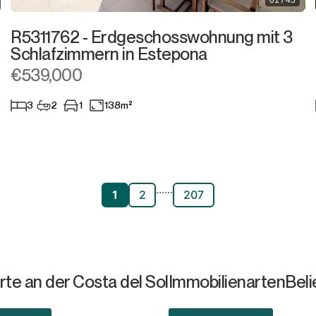
01 / 45
R5311762 - Erdgeschosswohnung mit 3
Schlafzimmern in Estepona
€539,000
3
2
1
138m²
...
...
1
2
207
te an der Costa del Sol
Immobilienarten
Beli