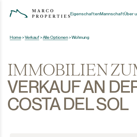
Eigenschaften
Mannschaft
Über 
Home
>
Verkauf
>
Alle Optionen
>
Wohnung
IMMOBILIEN Z
VERKAUF AN DE
COSTA DEL SOL