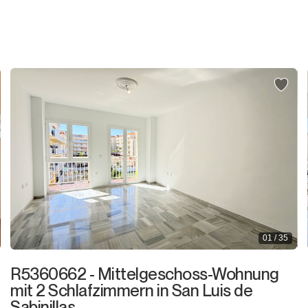
Grundstück
Wohnviertel
Geschäftsgegend
Grundstück
Grundstück mit Ruine
Gewerbeimmobilie
Bar
01 / 35
Restaurant
R5360662 - Mittelgeschoss-Wohnung
Hotel
mit 2 Schlafzimmern in San Luis de
Sabinillas