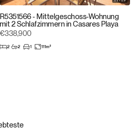
01 / 29
R5351566 - Mittelgeschoss-Wohnung
mit 2 Schlafzimmern in Casares Playa
€338,900
2
2
1
111m²
ebteste