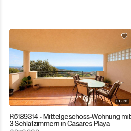
El Presidente
Estepona
Gaucín
Guadalmina Alta
Guadalmina Baja
Guadiaro
La Alcaidesa
01 / 28
La Duquesa
R5189314 - Mittelgeschoss-Wohnung mit
La Heredia
3 Schlafzimmern in Casares Playa