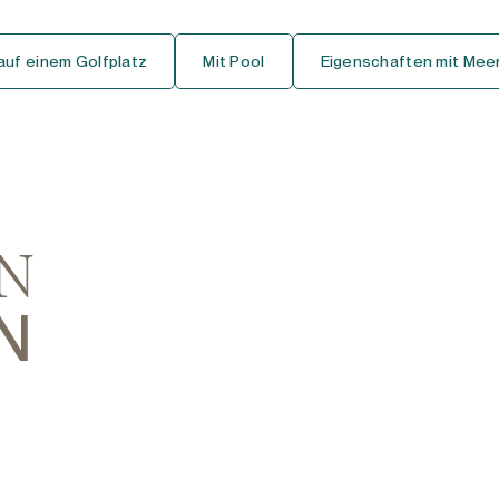
Erdgeschoss Studio
auf einem Golfplatz
Mit Pool
Eigenschaften mit Meer
Mittelgeschoss-Studio
Dachgeschoss-Studio
Haus
Freistehende Villa
EN
Doppelhaus Stadthaus
N
Reihenhaus Stadthaus
Finca-Cortijo
Bungalow