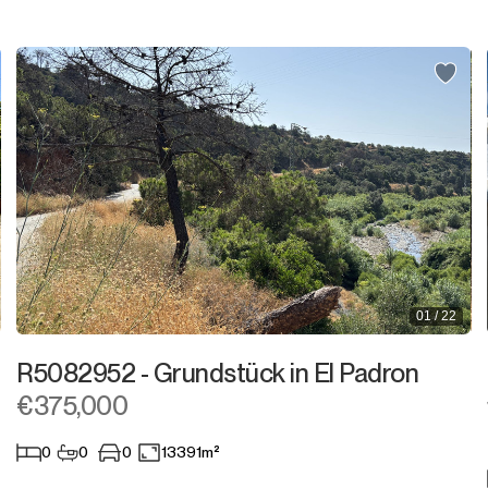
Grundstück
Wohnviertel
Geschäftsgegend
Grundstück
Grundstück mit Ruine
Gewerbeimmobilie
01 / 22
Bar
R5082952 - Grundstück in El Padron
Restaurant
€375,000
Hotel
0
0
0
13391m²