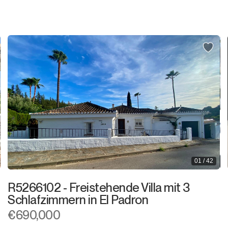
Ladenlokal
Büro
Speicher
Nachtclub
Lagerhaus
Garage
Gewerbe
01 / 42
Anlegeplatz
R5266102 - Freistehende Villa mit 3
Kiosk
Schlafzimmern in El Padron
€690,000
Friseure