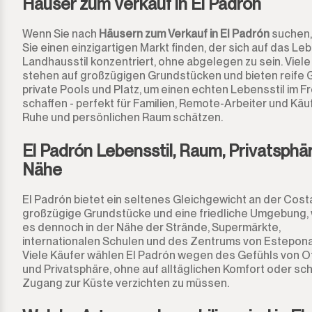
Häuser zum Verkauf in El Padrón
Tarifa
Wenn Sie nach
Häusern zum Verkauf in El Padrón
suchen,
Sie einen einzigartigen Markt finden, der sich auf das Le
Landhausstil konzentriert, ohne abgelegen zu sein. Viel
stehen auf großzügigen Grundstücken und bieten reife 
private Pools und Platz, um einen echten Lebensstil im Fr
schaffen - perfekt für Familien, Remote-Arbeiter und Käuf
Ruhe und persönlichen Raum schätzen.
El Padrón Lebensstil, Raum, Privatsphä
Nähe
El Padrón bietet ein seltenes Gleichgewicht an der Costa
großzügige Grundstücke und eine friedliche Umgebung,
es dennoch in der Nähe der Strände, Supermärkte,
internationalen Schulen und des Zentrums von Estepona 
Viele Käufer wählen El Padrón wegen des Gefühls von O
und Privatsphäre, ohne auf alltäglichen Komfort oder sc
Zugang zur Küste verzichten zu müssen.