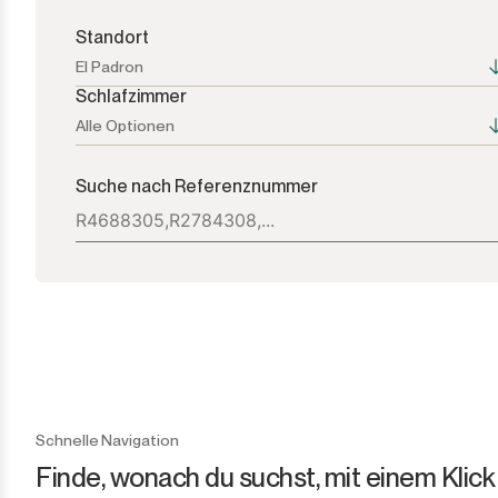
Standort
El Padron
Schlafzimmer
Alle Optionen
Alle Optionen
Alle Optionen
Suche nach Referenznummer
Atalaya
1+
Bel Air
2+
Benahavís
3+
Benamara
4+
Cancelada
5+
Schnelle Navigation
Finde, wonach du suchst, mit einem Klick
Casares
6+