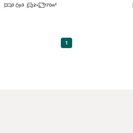
3
3
2+
170m²
Aparthotel
Geschäftsräume
Anderes
1