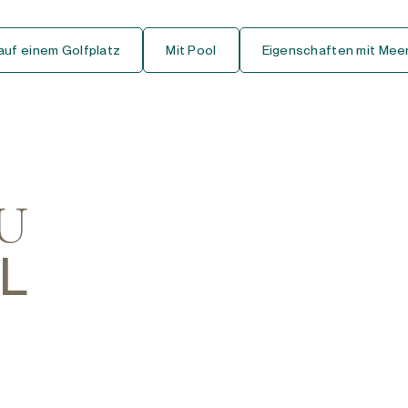
Erdgeschoss Studio
auf einem Golfplatz
Mit Pool
Eigenschaften mit Meer
Mittelgeschoss-Studio
Dachgeschoss-Studio
Haus
Freistehende Villa
ZU
Doppelhaus Stadthaus
L
Reihenhaus Stadthaus
Finca-Cortijo
Bungalow