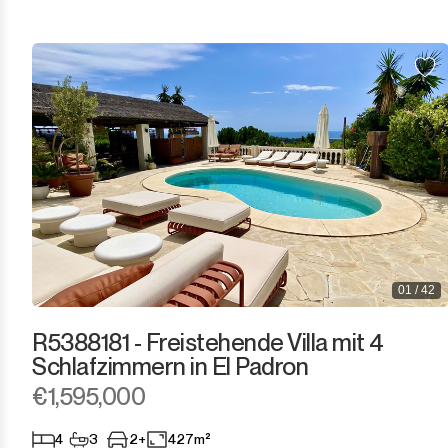
El Presidente
Estepona
Gaucín
Guadalmina Alta
Guadalmina Baja
Guadiaro
01 / 42
La Alcaidesa
R5388181 - Freistehende Villa mit 4
La Duquesa
Schlafzimmern in El Padron
€1,595,000
La Heredia
4
3
2+
427m²