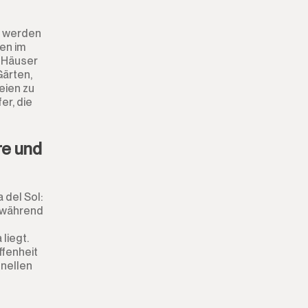
 werden
ben im
e Häuser
Gärten,
eien zu
er, die
re und
 del Sol:
 während
liegt.
ffenheit
hnellen