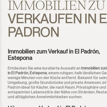
IMMOBILIEN ZU
Sotogrande
VERKAUFEN IN E
Sotogrande Alto
PADRON
Sotogrande Costa
Sotogrande Marina
Sotogrande Puerto
Immobilien zum Verkauf in El Padrón,
Estepona
Torreguadiaro
Entdecken Sie eine kuratierte Auswahl an
Immobilien zu
in El Padrón, Estepona
, einem ruhigen, halb ländlichen Ge
Valle Romano
wenige Minuten von der Küste entfernt. Bekannt für sei
Umgebung, große Grundstücke und private Anwesen, ist 
Castellar de la Frontera
Padrón ideal für Käufer, die nach Raum, Privatsphäre und
entspannten Lebensstil in der Nähe von Stränden, Resta
Jimena de la Frontera
und alltäglichen Annehmlichkeiten suchen.