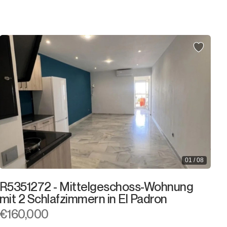
2.000.000€
2.000.000€ +
01 / 08
R5351272 - Mittelgeschoss-Wohnung
mit 2 Schlafzimmern in El Padron
€160,000