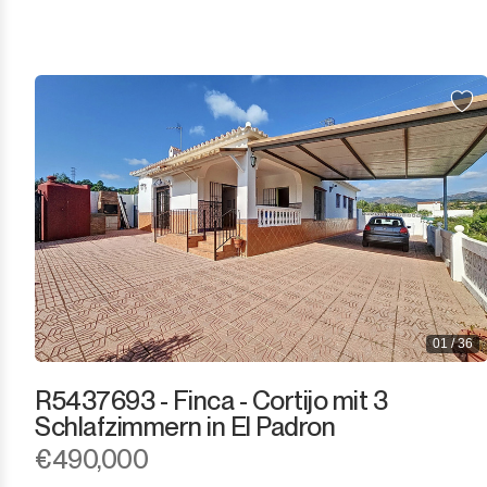
Los Arqueros
Los Flamingos
Manilva
Marbella
Monda
Monte Halcones
Ojén
01 / 36
Pueblo Nuevo de Guadiaro
R5437693 - Finca - Cortijo mit 3
Puerto Banús
Schlafzimmern in El Padron
€490,000
Punta Chullera