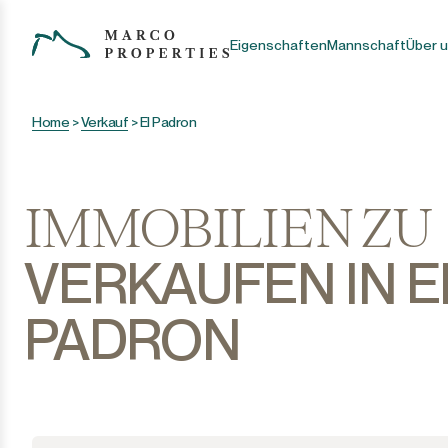
Eigenschaften
Mannschaft
Über 
Home
>
Verkauf
>
El Padron
IMMOBILIEN ZU
VERKAUFEN IN E
PADRON