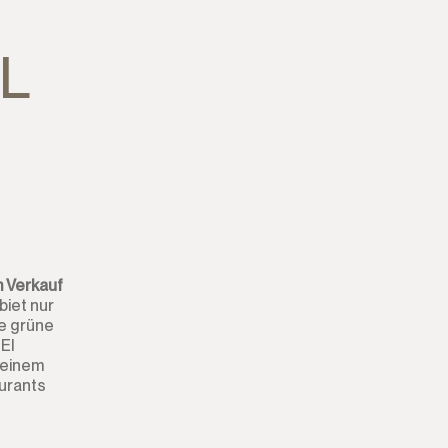
L
m Verkauf
biet nur
ne grüne
El
 einem
urants