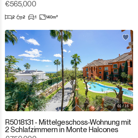
€565,000
Geschäftsräume
2
2
1
140m²
Campingplatz
Mit Wohnsitz
Gebäude
Anderes
01 / 16
R5018131 - Mittelgeschoss-Wohnung mit
2 Schlafzimmern in Monte Halcones