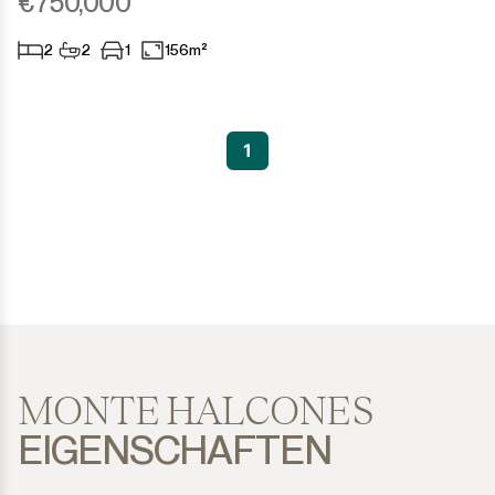
€750,000
2
2
1
156m²
1
MONTE HALCONES
EIGENSCHAFTEN