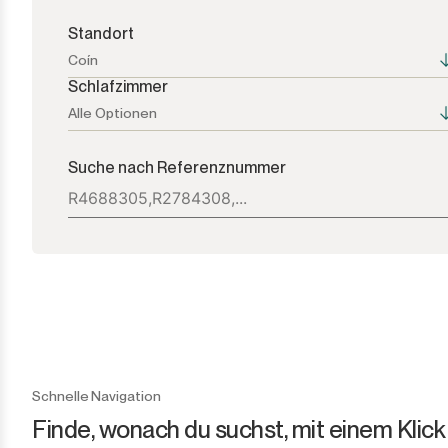
Standort
Coín
Schlafzimmer
Alle Optionen
Alle Optionen
Alle Optionen
Suche nach Referenznummer
Atalaya
1+
Bel Air
2+
Benahavís
3+
Benamara
4+
Cancelada
5+
Schnelle Navigation
Finde, wonach du suchst, mit einem Klick
Casares
6+