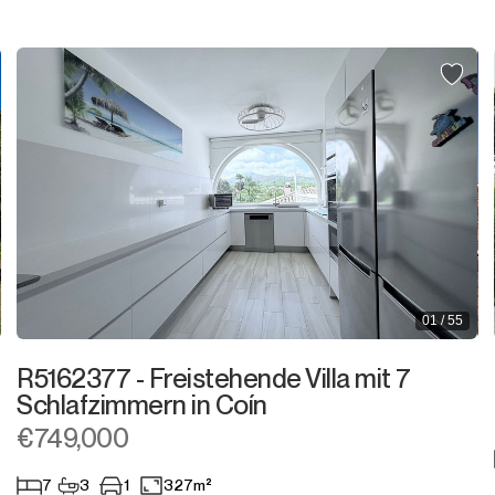
Grundstück
Wohnviertel
Geschäftsgegend
Grundstück
Grundstück mit Ruine
Gewerbeimmobilie
01 / 55
Bar
R5162377 - Freistehende Villa mit 7
Restaurant
Schlafzimmern in Coín
€749,000
Hotel
7
3
1
327m²