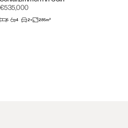
€535,000
5
4
2+
285m²