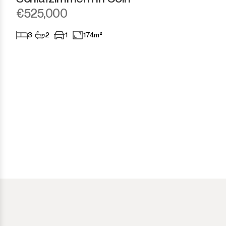
Tarifa
€525,000
3
2
1
174m²