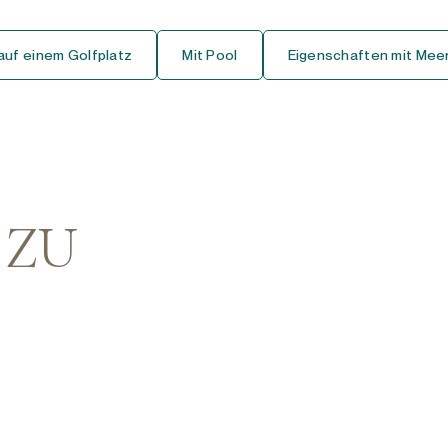
Erdgeschoss Studio
auf einem Golfplatz
Mit Pool
Eigenschaften mit Meer
Mittelgeschoss-Studio
Dachgeschoss-Studio
Haus
Freistehende Villa
 ZU
Doppelhaus Stadthaus
Reihenhaus Stadthaus
Finca-Cortijo
Bungalow