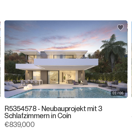
Ladenlokal
Büro
Speicher
Nachtclub
Lagerhaus
Garage
Gewerbe
01 / 06
Anlegeplatz
R5354578 - Neubauprojekt mit 3
Kiosk
Schlafzimmern in Coín
€839,000
Friseure