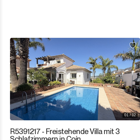
Sotogrande
Sotogrande Alto
Sotogrande Costa
Sotogrande Marina
Sotogrande Puerto
Torreguadiaro
Valle Romano
Castellar de la Frontera
01 / 32
Jimena de la Frontera
R5391217 - Freistehende Villa mit 3
Schlafzimmern in Coín