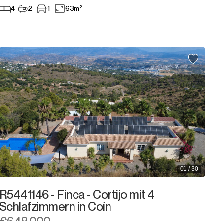
4
2
1
63m²
01 / 30
R5441146 - Finca - Cortijo mit 4
Schlafzimmern in Coín