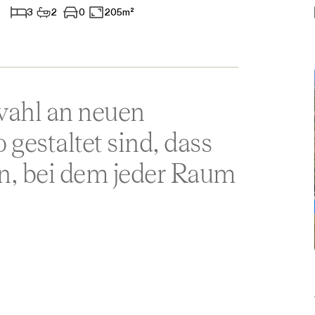
3
2
0
205m²
Aparthotel
Geschäftsräume
Anderes
wahl an neuen
gestaltet sind, dass
en, bei dem jeder Raum