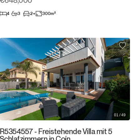
€648,000
4
3
2+
300m²
01 / 49
R5354557 - Freistehende Villa mit 5
Schlafzimmern in Coín