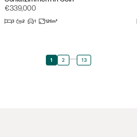
€339,000
3
2
1
126m²
...
...
1
2
13