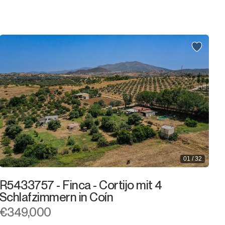
2.000.000€
2.000.000€ +
01 / 32
R5433757 - Finca - Cortijo mit 4
Schlafzimmern in Coín
€349,000