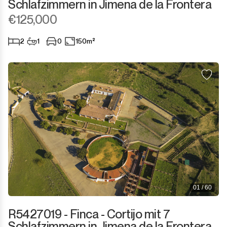
Schlafzimmern in Jimena de la Frontera
€125,000
2
1
0
150m²
01 / 60
R5427019 - Finca - Cortijo mit 7
Schlafzimmern in Jimena de la Frontera