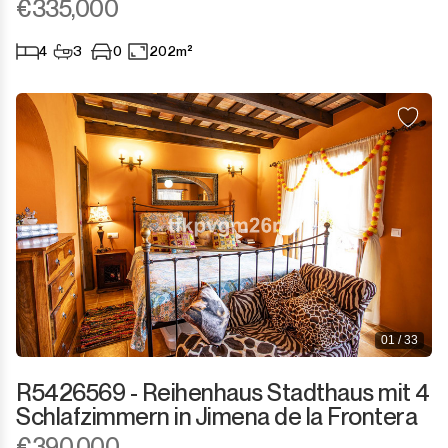
€335,000
4
3
0
202m²
01 / 33
R5426569 - Reihenhaus Stadthaus mit 4
Schlafzimmern in Jimena de la Frontera
€390,000