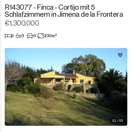
R143077 - Finca - Cortijo mit 5
Marbella
Speicher
Schlafzimmern in Jimena de la Frontera
€1,300,000
Monda
Nachtclub
5
3
0
230m²
Monte Halcones
Lagerhaus
Ojén
Garage
Pueblo Nuevo de Guadiaro
Gewerbe
Puerto Banús
Anlegeplatz
Punta Chullera
Kiosk
Ronda
Friseure
San Diego
01 / 05
Aparthotel