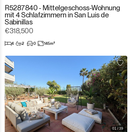
R5287840 - Mittelgeschoss-Wohnung
San Luis de Sabinillas
Anderes
mit 4 Schlafzimmern in San Luis de
Sabinillas
San Martín de Tesorillo
€318,500
San Pedro de Alcántara
4
2
0
145m²
San Roque
San Roque Club
Selwo
Sotogrande
Sotogrande Alto
Sotogrande Costa
01 / 39