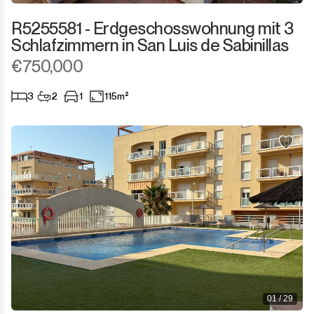
Sotogrande Marina
R5255581 - Erdgeschosswohnung mit 3
Sotogrande Puerto
Schlafzimmern in San Luis de Sabinillas
€750,000
Torreguadiaro
3
2
1
115m²
Valle Romano
Castellar de la Frontera
Jimena de la Frontera
Tarifa
01 / 29