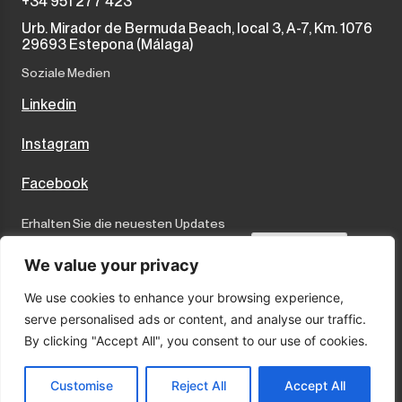
+34 951 277 423
Urb. Mirador de Bermuda Beach, local 3, A-7, Km. 1076
29693 Estepona (Málaga)
Soziale Medien
Linkedin
Instagram
Facebook
Erhalten Sie die neuesten Updates
Send
We value your privacy
We use cookies to enhance your browsing experience,
I accept the terms and conditions
serve personalised ads or content, and analyse our traffic.
Datenschutzbestimmungen
By clicking "Accept All", you consent to our use of cookies.
Cookies
Impressum
Customise
Reject All
Accept All
© 2025 Marco Properties · Sitio por:
LA