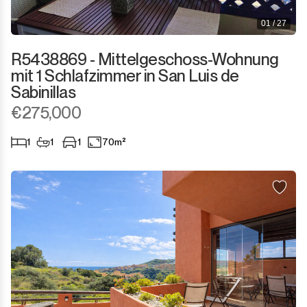
01 / 27
R5438869 - Mittelgeschoss-Wohnung
mit 1 Schlafzimmer in San Luis de
Sabinillas
€275,000
1
1
1
70m²