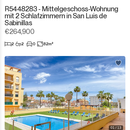
R5448283 - Mittelgeschoss-Wohnung
mit 2 Schlafzimmern in San Luis de
Sabinillas
€264,900
2
2
0
82m²
01 / 13