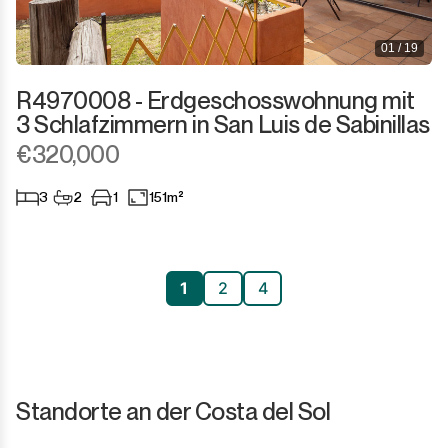
01 / 19
R4970008 - Erdgeschosswohnung mit
3 Schlafzimmern in San Luis de Sabinillas
€320,000
3
2
1
151m²
1
2
4
Standorte an der Costa del Sol