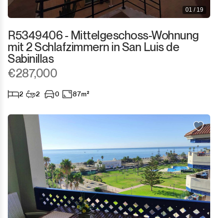
01 / 19
R5349406 - Mittelgeschoss-Wohnung
mit 2 Schlafzimmern in San Luis de
Sabinillas
€287,000
2
2
0
87m²