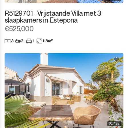
R5129701 - Vrijstaande Villa met 3
slaapkamers in Estepona
€525,000
3
3
1
118m²
01 / 38