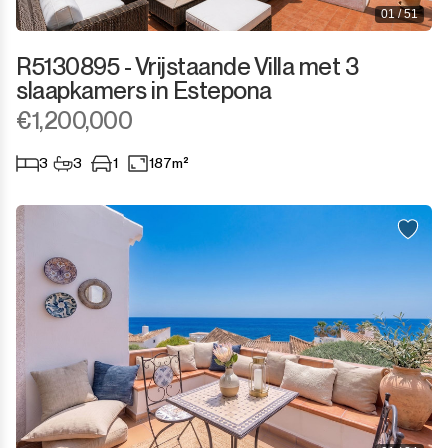
01 / 51
R5130895 - Vrijstaande Villa met 3
slaapkamers in Estepona
€1,200,000
3
3
1
187m²