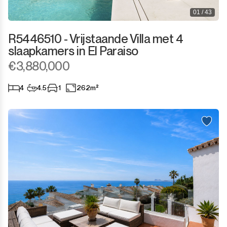
01 / 43
Sotogrande Costa
R5446510 - Vrijstaande Villa met 4
Sotogrande Marina
slaapkamers in El Paraiso
€3,880,000
Sotogrande Puerto
4
4.5
1
262m²
Torreguadiaro
Valle Romano
Castellar de la Frontera
Jimena de la Frontera
Tarifa