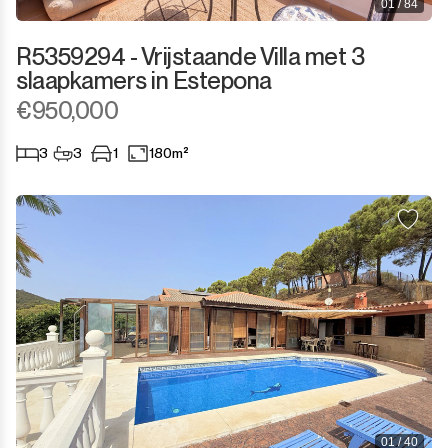
01 / 84
R5359294 - Vrijstaande Villa met 3
slaapkamers in Estepona
€950,000
3
3
1
180m²
01 / 40