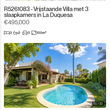
R5261083 - Vrijstaande Villa met 3
slaapkamers in La Duquesa
€495,000
3
2
0
100m²
01 / 32