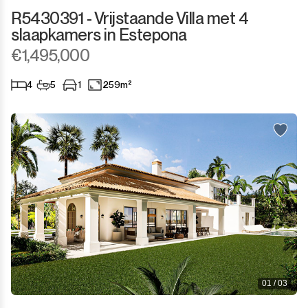
R5430391 - Vrijstaande Villa met 4
slaapkamers in Estepona
€1,495,000
4
5
1
259m²
01 / 03