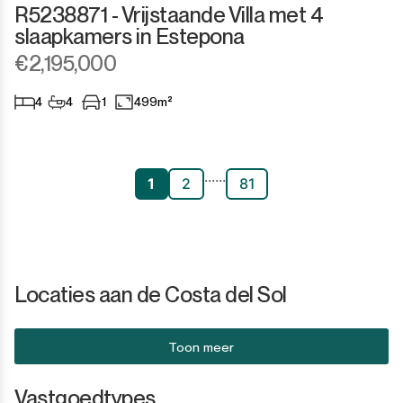
R5238871 - Vrijstaande Villa met 4
slaapkamers in Estepona
€2,195,000
4
4
1
499m²
...
...
1
2
81
Locaties aan de Costa del Sol
Toon meer
Vastgoedtypes