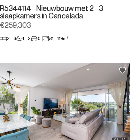
R5344114 - Nieuwbouw met 2 - 3
slaapkamers in Cancelada
€259,303
2 - 3
1 - 2
0
81 - 119m²