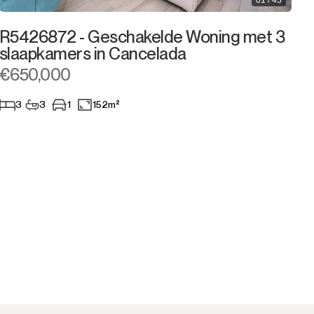
01 / 43
R5426872 - Geschakelde Woning met 3
slaapkamers in Cancelada
€650,000
3
3
1
152m²