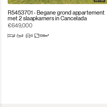
Tarifa
01 / 50
R5453701 - Begane grond appartement
met 2 slaapkamers in Cancelada
€649,000
2
2
0
138m²