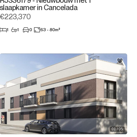
R5336179 - Nieuwbouw met 1
slaapkamer in Cancelada
€223,370
1
1
0
63 - 80m²
01 / 05