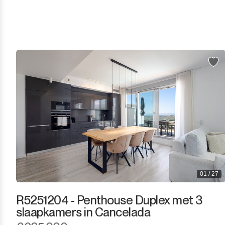
El Presidente
Estepona
Gaucín
Guadalmina Alta
Guadalmina Baja
Guadiaro
La Alcaidesa
01 / 27
La Duquesa
R5251204 - Penthouse Duplex met 3
La Heredia
slaapkamers in Cancelada