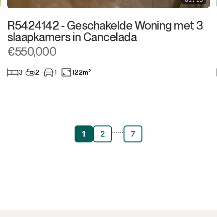
01 / 15
R5424142 - Geschakelde Woning met 3
slaapkamers in Cancelada
€550,000
3
2
1
122m²
...
...
1
2
7