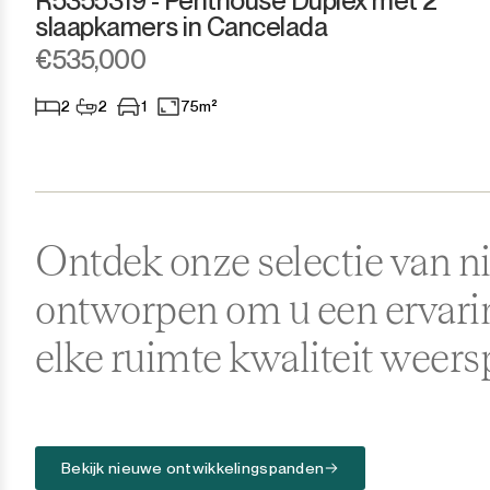
R5355319 - Penthouse Duplex met 2
slaapkamers in Cancelada
Ronda
€535,000
San Diego
2
2
1
75m²
San Enrique
San Luis de Sabinillas
Ontdek onze selectie van
San Martín de Tesorillo
ontworpen om u een ervarin
San Pedro de Alcántara
elke ruimte kwaliteit weers
San Roque
San Roque Club
Selwo
Bekijk nieuwe ontwikkelingspanden