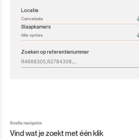
Locatie
Cancelada
Slaapkamers
Alle opties
Alle opties
Alle opties
Zoeken op referentienummer
Atalaya
1+
Bel Air
2+
Benahavís
3+
Benamara
4+
Cancelada
5+
Snelle navigatie
Vind wat je zoekt met één klik
Casares
6+