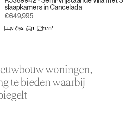
R5389942 - Semi-Vrijstaande Villa met 3
slaapkamers in Cancelada
Aparthotel
€649,995
Bedrijfsgebouwen
3
2
1
117m²
Anders
 nieuwbouw woningen,
g te bieden waarbij
piegelt