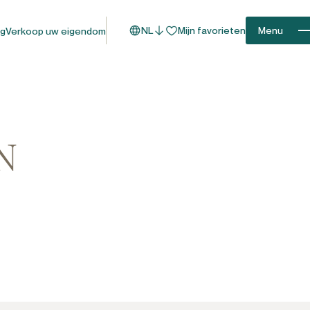
NL
Mijn favorieten
Menu
og
Verkoop uw eigendom
N