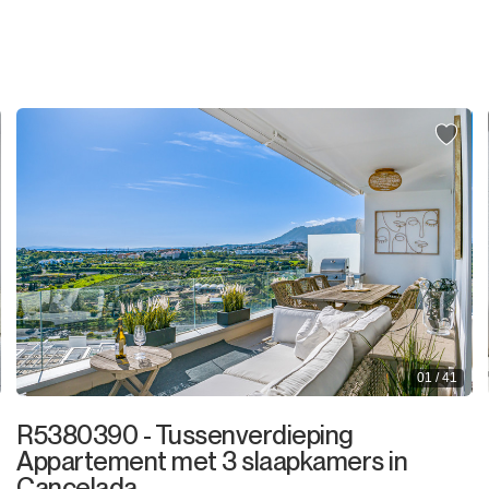
Percelen
Residentiele Percelen
Commercieel Percelen
Grond
Grond met Ruin
Commercieel
Bar
01 / 41
Restaurant
R5380390 - Tussenverdieping
Hotel
Appartement met 3 slaapkamers in
Cancelada