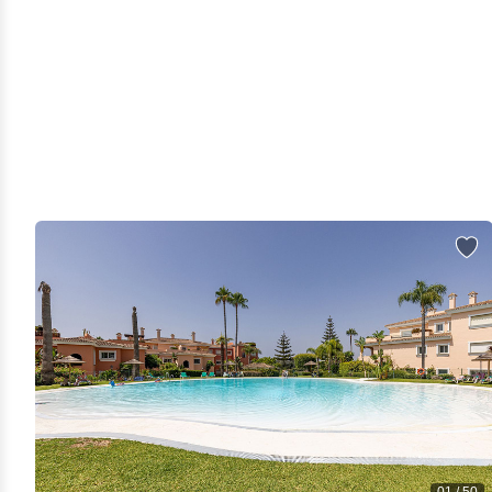
Sotogrande
Sotogrande Alto
Sotogrande Costa
Sotogrande Marina
Sotogrande Puerto
Torreguadiaro
Valle Romano
Castellar de la Frontera
Jimena de la Frontera