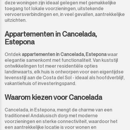
Monda
Nachtclub
deze woningen zijn ideaal gelegen met gemakkelijke
toegang tot lokale voorzieningen, uitstekende
vervoersverbindingen en, in veel gevallen, aantrekkelijke
Monte Halcones
Magazijn
uitzichten.
Ojén
Garage
Appartementen in Cancelada,
Estepona
Pueblo Nuevo de Guadiaro
Zaak
Ontdek
appartementen in Cancelada, Estepona
waar
Puerto Banús
Aanlegplaats
elegantie samenkomt met functionaliteit. Van kuststijl
ontwikkelingen tot meer residentiële opties
Punta Chullera
landinwaarts, elk huis is ontworpen voor een eigentijdse
Kiosk
levensstijl aan de Costa del Sol - ideaal als hoofdverblijf,
vakantiehuis of investeringspand.
Ronda
Kappers
Waarom kiezen voor Cancelada
San Diego
Aparthotel
Cancelada, in Estepona, mengt de charme van een
San Enrique
Bedrijfsgebouwen
traditioneel Andalusisch dorp met moderne
voorzieningen en sterke connectiviteit, waardoor het
San Luis de Sabinillas
een aantrekkelijke locatie is voor wonen en
Anders