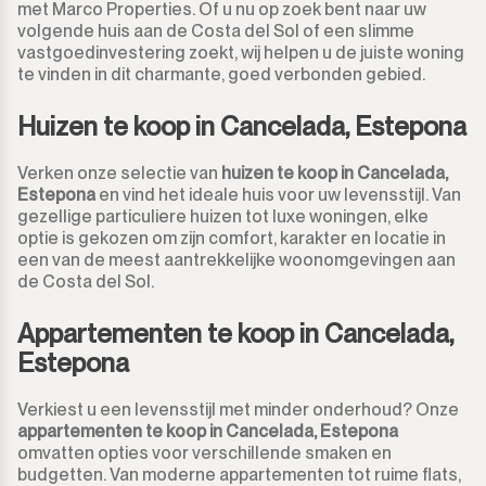
met Marco Properties. Of u nu op zoek bent naar uw
Guadalmina Baja
Grond
volgende huis aan de Costa del Sol of een slimme
950.000€
950.000€
vastgoedinvestering zoekt, wij helpen u de juiste woning
Guadiaro
te vinden in dit charmante, goed verbonden gebied.
Grond met Ruin
1.000.000€
1.000.000€
Huizen te koop in Cancelada, Estepona
La Alcaidesa
Commercieel
1.100.000€
1.100.000€
Verken onze selectie van
huizen te koop in Cancelada,
La Duquesa
Bar
1.200.000€
1.200.000€
Estepona
en vind het ideale huis voor uw levensstijl. Van
gezellige particuliere huizen tot luxe woningen, elke
La Heredia
Restaurant
optie is gekozen om zijn comfort, karakter en locatie in
1.300.000€
1.300.000€
een van de meest aantrekkelijke woonomgevingen aan
Los Arqueros
de Costa del Sol.
Hotel
1.400.000€
1.400.000€
Appartementen te koop in Cancelada,
Los Flamingos
Winkel
1.500.000€
1.500.000€
Estepona
Manilva
Kantoor
2.000.000€
2.000.000€ +
Verkiest u een levensstijl met minder onderhoud? Onze
appartementen te koop in Cancelada, Estepona
Marbella
Bergruimte
omvatten opties voor verschillende smaken en
budgetten. Van moderne appartementen tot ruime flats,