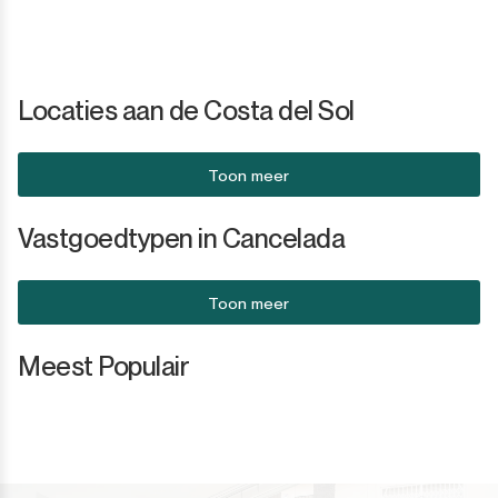
Sotogrande Puerto
Torreguadiaro
Locaties aan de Costa del Sol
Valle Romano
Toon meer
Castellar de la Frontera
Vastgoedtypen in Cancelada
Jimena de la Frontera
Tarifa
Toon meer
Meest Populair