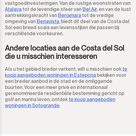
vastgoedinvesteringen. Van de rustige woonstraten van
Atalaya
tot de levendige sfeer van
Bel Air
, en van de kust
San Martín de Tesorillo
aantrekkingskracht van
Benamara
tot de vredige
omgeving van
Benavista
, biedt dit deel van de Costa del
San Pedro de Alcántara
Sol een breed scala aan levensstijlen die passen bij
verschillende voorkeuren.
San Roque
Andere locaties aan de Costa del Sol
San Roque Club
die u misschien interesseren
Selwo
Als u het gebied breder verkent, wilt u misschien ook
te
koop aangeboden woningen in Estepona
bekijken voor
een breder aanbod in de stad en de omliggende
Sotogrande
buurten. Voor een meer privé en internationaal
gerenommeerde residentiële bestemming gericht op
Sotogrande Alto
golf en marina leven, ontdek
te koop aangeboden
woningen in Sotogrande
.
Sotogrande Costa
Sotogrande Marina