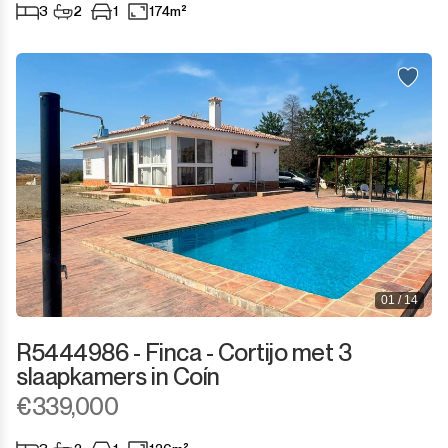
3
2
1
174m²
01 / 14
R5444986 - Finca - Cortijo met 3
slaapkamers in Coín
€339,000