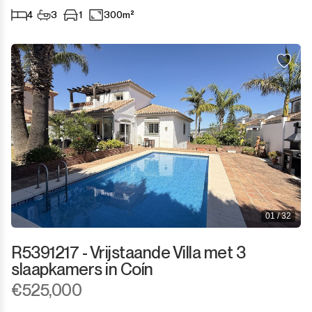
4
3
1
300m²
01 / 32
R5391217 - Vrijstaande Villa met 3
slaapkamers in Coín
€525,000