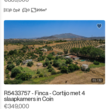
Sotogrande Marina
3
2
0
205m²
Sotogrande Puerto
Torreguadiaro
Valle Romano
Castellar de la Frontera
Jimena de la Frontera
Tarifa
01 / 32
R5433757 - Finca - Cortijo met 4
slaapkamers in Coín
€349,000