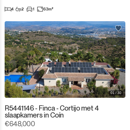
4
2
1
63m²
01 / 30
R5441146 - Finca - Cortijo met 4
slaapkamers in Coín
€648,000