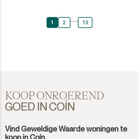
...
...
1
2
13
KOOP ONROEREND
GOED IN COÍN
Vind Geweldige Waarde woningen te
koop in Coín