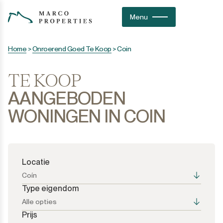
Menu
Home
>
Onroerend Goed Te Koop
>
Coin
TE KOOP
AANGEBODEN
WONINGEN IN COIN
Locatie
Coín
Type eigendom
Alle opties
Prijs
Alle opties
Alle opties