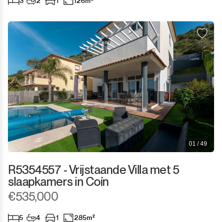
3
2
1
126m²
01 / 49
R5354557 - Vrijstaande Villa met 5
slaapkamers in Coín
€535,000
5
4
1
285m²