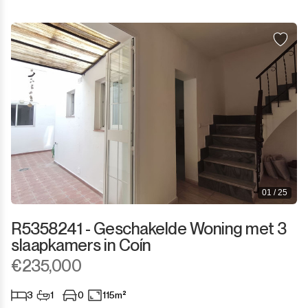
01 / 25
R5358241 - Geschakelde Woning met 3
slaapkamers in Coín
€235,000
3
1
0
115m²