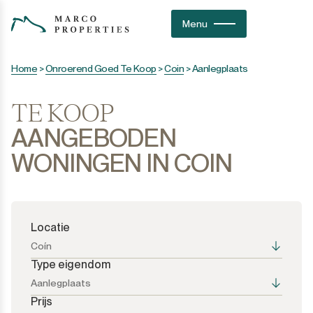
Menu
Home
>
Onroerend Goed Te Koop
>
Coin
>
Aanlegplaats
TE KOOP
AANGEBODEN
WONINGEN IN COIN
Locatie
Coín
Type eigendom
Aanlegplaats
Prijs
Alle opties
Alle opties