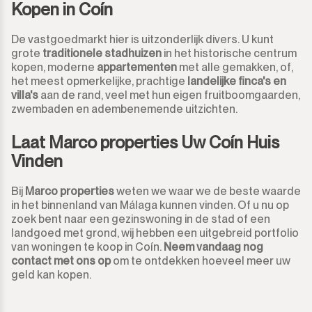
Kopen in Coín
Monda
Nachtclub
De vastgoedmarkt hier is uitzonderlijk divers. U kunt
grote
traditionele stadhuizen
in het historische centrum
Monte Halcones
Magazijn
kopen, moderne
appartementen
met alle gemakken, of,
het meest opmerkelijke, prachtige
landelijke finca's en
Ojén
villa's
aan de rand, veel met hun eigen fruitboomgaarden,
Garage
zwembaden en adembenemende uitzichten.
Pueblo Nuevo de Guadiaro
Zaak
Laat Marco properties Uw Coín Huis
Vinden
Puerto Banús
Aanlegplaats
Bij
Marco properties
weten we waar we de beste waarde
Punta Chullera
Kiosk
in het binnenland van Málaga kunnen vinden. Of u nu op
zoek bent naar een gezinswoning in de stad of een
Ronda
Kappers
landgoed met grond, wij hebben een uitgebreid portfolio
van woningen te koop in Coín.
Neem vandaag nog
contact met ons op
om te ontdekken hoeveel meer uw
San Diego
Aparthotel
geld kan kopen.
San Enrique
Bedrijfsgebouwen