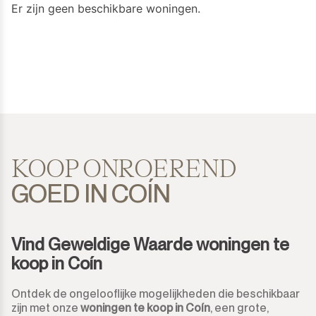
Er zijn geen beschikbare woningen.
Cortijo Blanco
Bovenste Verdieping Studio
450.000€
450.000€
Costalita
Huis
500.000€
500.000€
Diana Park
Vrijstaande Villa
550.000€
550.000€
Doña Julia
Semi-Vrijstaande Villa
600.000€
600.000€
El Padron
Geschakelde Woning
650.000€
650.000€
KOOP ONROEREND
GOED IN COÍN
El Paraiso
Finca-Cortijo
700.000€
700.000€
El Presidente
Bungalow
750.000€
750.000€
Vind Geweldige Waarde woningen te
Estepona
Percelen
koop in Coín
800.000€
800.000€
Gaucín
Residentiele Percelen
Ontdek de ongelooflijke mogelijkheden die beschikbaar
850.000€
850.000€
zijn met onze
woningen te koop in Coín
, een grote,