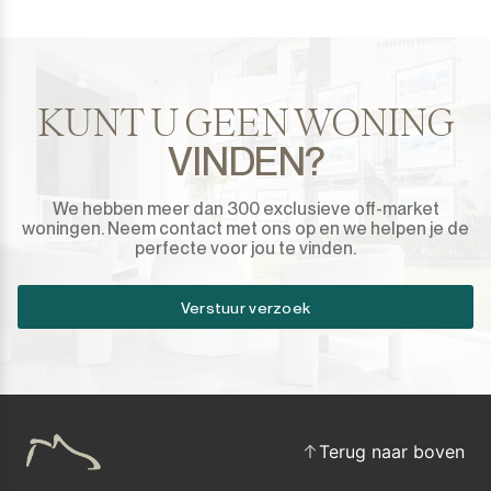
Sotogrande Marina
Sotogrande Puerto
KUNT U GEEN WONING
Torreguadiaro
VINDEN?
Valle Romano
We hebben meer dan 300 exclusieve off-market
Castellar de la Frontera
woningen. Neem contact met ons op en we helpen je de
perfecte voor jou te vinden.
Jimena de la Frontera
Verstuur verzoek
Tarifa
Terug naar boven