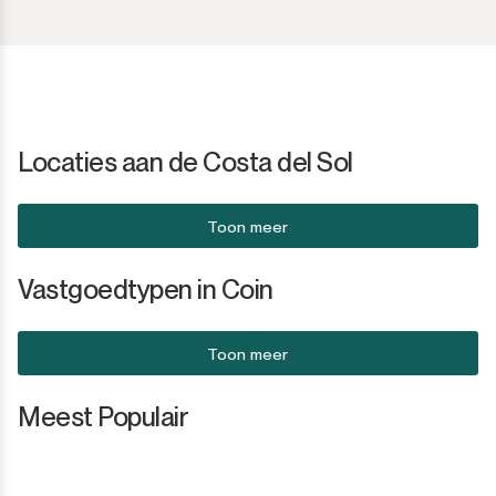
San Luis de Sabinillas
Anders
San Martín de Tesorillo
San Pedro de Alcántara
Locaties aan de Costa del Sol
San Roque
Toon meer
San Roque Club
Vastgoedtypen in Coin
Selwo
Sotogrande
Toon meer
Sotogrande Alto
Meest Populair
Sotogrande Costa