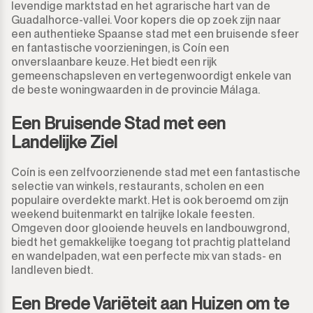
Guadalmina Alta
levendige marktstad en het agrarische hart van de
Commercieel Percelen
900.000€
900.000€
Guadalhorce-vallei. Voor kopers die op zoek zijn naar
een authentieke Spaanse stad met een bruisende sfeer
Guadalmina Baja
Grond
950.000€
950.000€
en fantastische voorzieningen, is Coín een
onverslaanbare keuze. Het biedt een rijk
Guadiaro
Grond met Ruin
gemeenschapsleven en vertegenwoordigt enkele van
1.000.000€
1.000.000€
de beste woningwaarden in de provincie Málaga.
La Alcaidesa
Commercieel
1.100.000€
1.100.000€
Een Bruisende Stad met een
Landelijke Ziel
La Duquesa
Bar
1.200.000€
1.200.000€
Coín is een zelfvoorzienende stad met een fantastische
La Heredia
Restaurant
1.300.000€
1.300.000€
selectie van winkels, restaurants, scholen en een
populaire overdekte markt. Het is ook beroemd om zijn
Los Arqueros
Hotel
1.400.000€
1.400.000€
weekend buitenmarkt en talrijke lokale feesten.
Omgeven door glooiende heuvels en landbouwgrond,
Los Flamingos
biedt het gemakkelijke toegang tot prachtig platteland
Winkel
1.500.000€
1.500.000€
en wandelpaden, wat een perfecte mix van stads- en
landleven biedt.
Manilva
Kantoor
2.000.000€
2.000.000€ +
Een Brede Variëteit aan Huizen om te
Marbella
Bergruimte