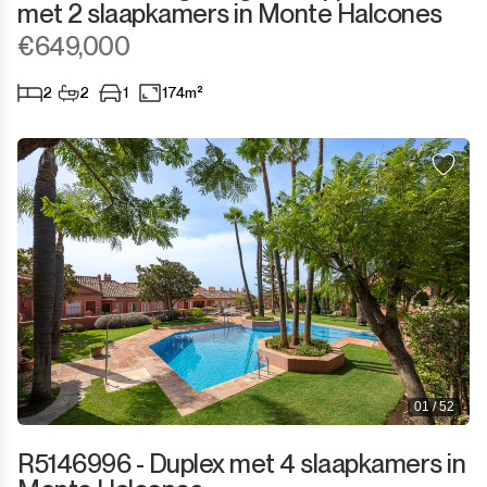
met 2 slaapkamers in Monte Halcones
€649,000
Monda
Nachtclub
2
2
1
174m²
Monte Halcones
Magazijn
Ojén
Garage
Pueblo Nuevo de Guadiaro
Zaak
Puerto Banús
Aanlegplaats
Punta Chullera
Kiosk
Ronda
Kappers
San Diego
01 / 52
Aparthotel
R5146996 - Duplex met 4 slaapkamers in
San Enrique
Bedrijfsgebouwen