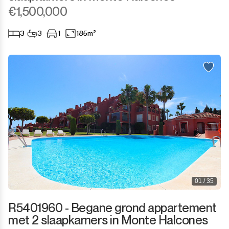
Sotogrande Marina
€1,500,000
Sotogrande Puerto
3
3
1
185m²
Torreguadiaro
Valle Romano
Castellar de la Frontera
Jimena de la Frontera
Tarifa
01 / 35
R5401960 - Begane grond appartement
met 2 slaapkamers in Monte Halcones