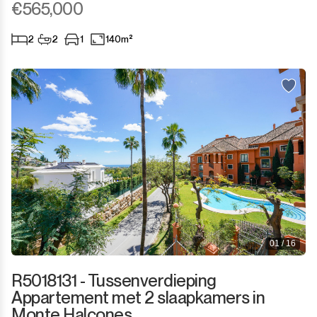
€565,000
2
2
1
140m²
01 / 16
R5018131 - Tussenverdieping
Appartement met 2 slaapkamers in
Monte Halcones