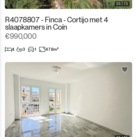
01 / 73
Sotogrande Marina
R4078807 - Finca - Cortijo met 4
slaapkamers in Coín
Sotogrande Puerto
€990,000
Torreguadiaro
4
3
1
478m²
Valle Romano
Castellar de la Frontera
Jimena de la Frontera
Tarifa