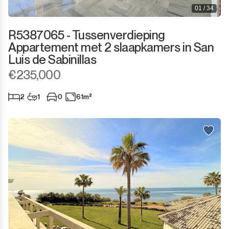
01 / 34
R5387065 - Tussenverdieping
Appartement met 2 slaapkamers in San
Luis de Sabinillas
€235,000
2
1
0
61m²