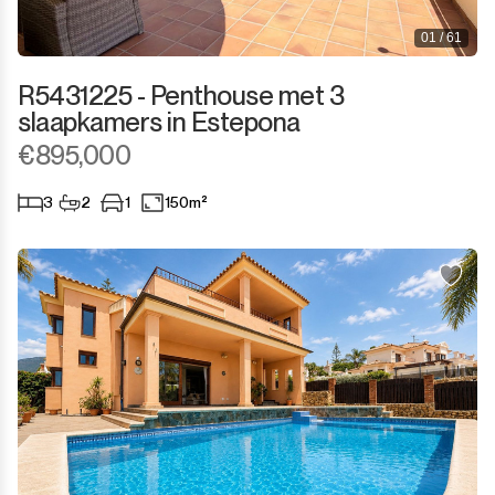
01 / 61
R5431225 - Penthouse met 3
slaapkamers in Estepona
€895,000
3
2
1
150m²