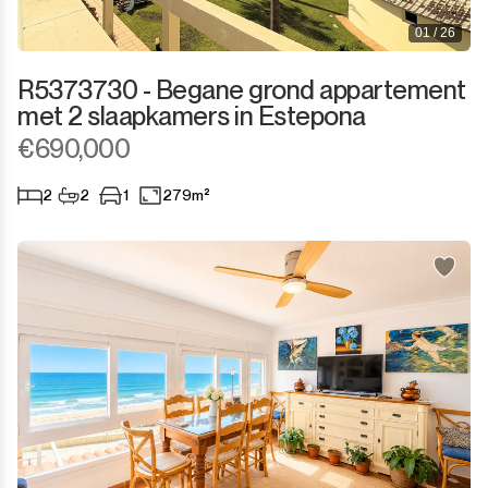
01 / 26
R5373730 - Begane grond appartement
met 2 slaapkamers in Estepona
€690,000
2
2
1
279m²