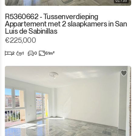
01 / 35
R5360662 - Tussenverdieping
Appartement met 2 slaapkamers in San
Luis de Sabinillas
€225,000
2
1
0
61m²