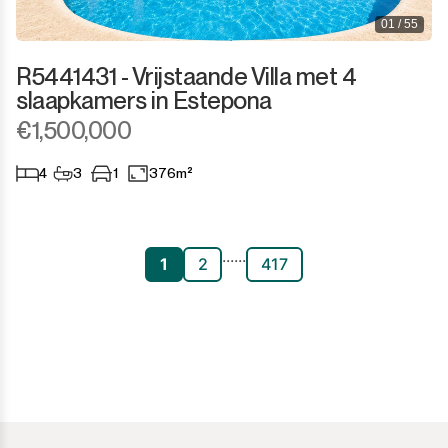
01 / 55
R5441431 - Vrijstaande Villa met 4
slaapkamers in Estepona
€1,500,000
4
3
1
376m²
...
...
1
2
417