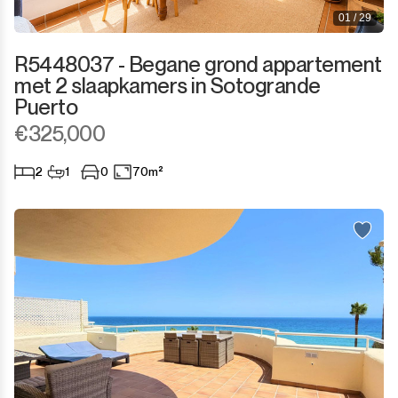
01 / 29
R5448037 - Begane grond appartement
met 2 slaapkamers in Sotogrande
Puerto
€325,000
2
1
0
70m²