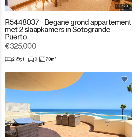
01 / 29
R5448037 - Begane grond appartement
met 2 slaapkamers in Sotogrande
Puerto
€325,000
2
1
0
70m²