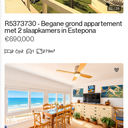
01 / 26
R5373730 - Begane grond appartement
met 2 slaapkamers in Estepona
€690,000
2
2
1
279m²