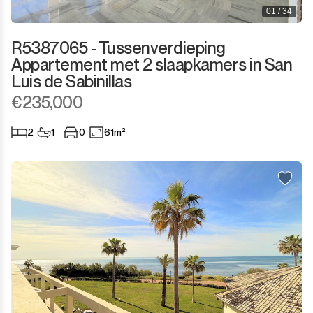
01 / 34
R5387065 - Tussenverdieping
Appartement met 2 slaapkamers in San
Luis de Sabinillas
€235,000
2
1
0
61m²