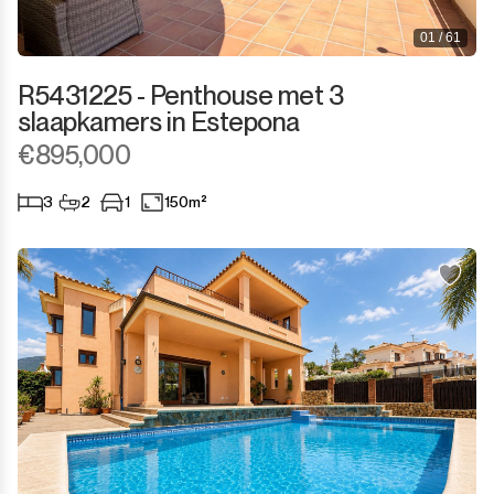
01 / 61
R5431225 - Penthouse met 3
slaapkamers in Estepona
€895,000
3
2
1
150m²