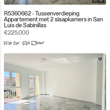
01 / 35
R5360662 - Tussenverdieping
Appartement met 2 slaapkamers in San
Luis de Sabinillas
€225,000
2
1
0
61m²