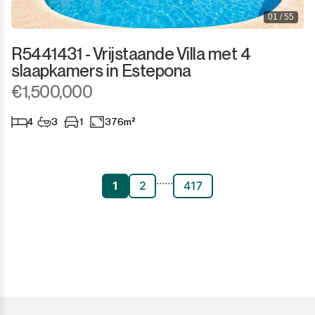
01 / 55
R5441431 - Vrijstaande Villa met 4
slaapkamers in Estepona
€1,500,000
4
3
1
376m²
...
...
1
2
417