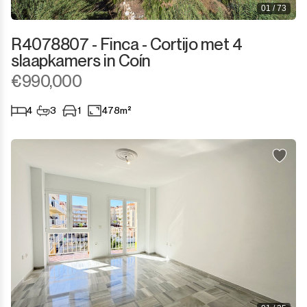
01 / 73
Sotogrande Marina
R4078807 - Finca - Cortijo met 4
slaapkamers in Coín
Sotogrande Puerto
€990,000
Torreguadiaro
4
3
1
478m²
Valle Romano
Castellar de la Frontera
Jimena de la Frontera
Tarifa