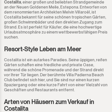
Guadalmina Alta
Costalita
, einer großen und beliebten Strandgemeinde
Geschäftsgegend
900.000€
900.000€
an der Neuen Goldenen Meile, Estepona. Entworfen von
dem renommierten Architekten Melvin Villaroël, ist
Guadalmina Baja
Grundstück
950.000€
950.000€
Costalita bekannt für seine schönen tropischen Gärten,
großen Schwimmbäder und den direkten Zugang zum
Guadiaro
Grundstück mit Ruine
Strand. Es ist perfekt für Käufer, die eine hochwertige
1.000.000€
1.000.000€
Urlaubsatmosphäre zu einem wettbewerbsfähigen Preis
suchen.
La Alcaidesa
Gewerbeimmobilie
1.100.000€
1.100.000€
Resort-Style Leben am Meer
La Duquesa
Bar
1.200.000€
1.200.000€
Costalita ist ein autarkes Paradies. Seine üppigen, reifen
La Heredia
Restaurant
1.300.000€
1.300.000€
Gärten schaffen eine friedliche und private Oase,
während die schöne Promenade und der Strand direkt
Los Arqueros
vor Ihrer Tür liegen. Der berühmte Villa Padierna Beach
Hotel
1.400.000€
1.400.000€
Club befindet sich hier, und Sie sind nur einen kurzen
Spaziergang oder eine kurze Fahrt von einer Vielzahl von
Los Flamingos
Ladenlokal
1.500.000€
1.500.000€
Geschäften und Restaurants entfernt.
Manilva
Büro
2.000.000€
2.000.000€ +
Arten von Häusern zum Verkauf in
Costalita
Marbella
Speicher