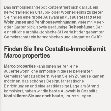
Das Immobilienangebot konzentriert sich darauf, ein
Monda
Nachtclub
hervorragendes Urlaubs- oder Wohnerlebnis zu bieten.
Sie finden eine große Auswahl an gut ausgestatteten
Monte Halcones
Wohnungen und Penthousewohnungen
, viele mit Meer-
Lagerhaus
oder Gartenblick, sowie geräumige
Reihenhäuser
. Der
einheitliche architektonische Stil verleiht der gesamten
Ojén
Garage
Gemeinschaft ein harmonisches und elegantes Gefühl.
Pueblo Nuevo de Guadiaro
Gewerbe
Finden Sie Ihre Costalita-Immobilie mit
Marco properties
Puerto Banús
Anlegeplatz
Marco properties
kann Ihnen helfen, eine
Punta Chullera
Kiosk
außergewöhnliche Immobilie in dieser begehrten
Gemeinschaft zu sichern. Wenn Sie ein Zuhause kaufen
Ronda
möchten, das schönes Design, fantastische
Friseure
Einrichtungen und eine erstklassige Lage am Strand
kombiniert, haben wir die beste Auswahl in Costalita.
San Diego
Aparthotel
Kontaktieren Sie uns noch heute
, um loszulegen.
San Enrique
Geschäftsräume