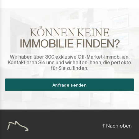
Sotogrande Marina
Sotogrande Puerto
KÖNNEN KEINE
Torreguadiaro
IMMOBILIE FINDEN?
Valle Romano
Wir haben über 300 exklusive Off-Market-Immobilien.
Castellar de la Frontera
Kontaktieren Sie uns und wir helfen Ihnen, die perfekte
für Sie zu finden.
Jimena de la Frontera
Anfrage senden
Tarifa
Nach oben