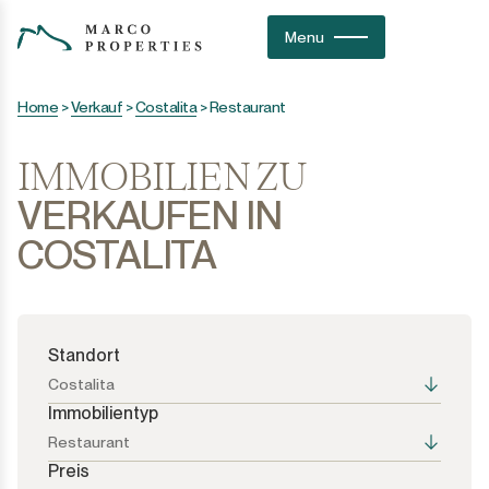
Menu
Home
>
Verkauf
>
Costalita
>
Restaurant
IMMOBILIEN ZU
VERKAUFEN IN
COSTALITA
Standort
Costalita
Immobilientyp
Restaurant
Preis
Alle Optionen
Alle Optionen