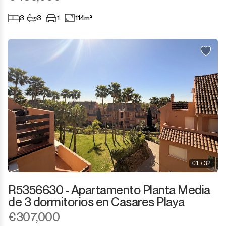
3
3
1
114m²
01 / 32
R5356630 - Apartamento Planta Media
de 3 dormitorios en Casares Playa
€307,000