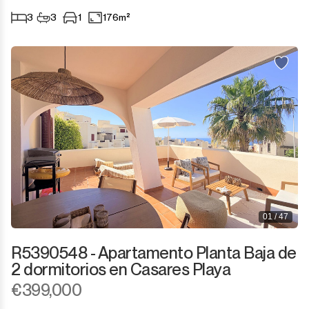
3
3
1
176m²
01 / 47
R5390548 - Apartamento Planta Baja de
2 dormitorios en Casares Playa
€399,000