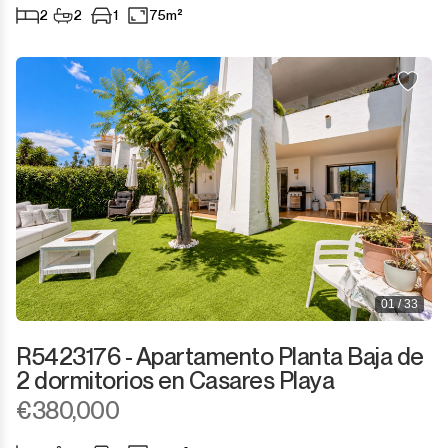
2
2
1
75m²
01 / 33
R5423176 - Apartamento Planta Baja de
2 dormitorios en Casares Playa
€380,000