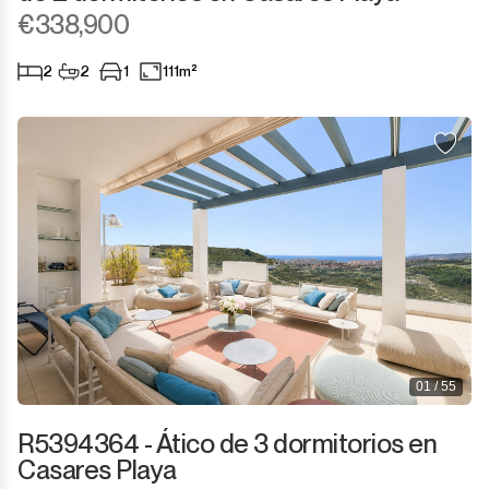
Sotogrande Marina
€338,900
Sotogrande Puerto
2
2
1
111m²
Torreguadiaro
Valle Romano
Castellar de la Frontera
Jimena de la Frontera
Tarifa
01 / 55
R5394364 - Ático de 3 dormitorios en
Casares Playa