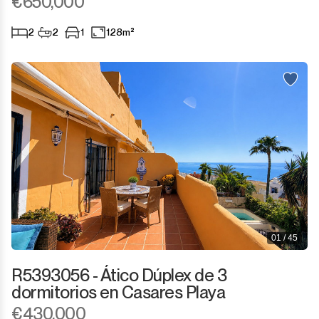
€650,000
2
2
1
128m²
01 / 45
R5393056 - Ático Dúplex de 3
dormitorios en Casares Playa
€430,000