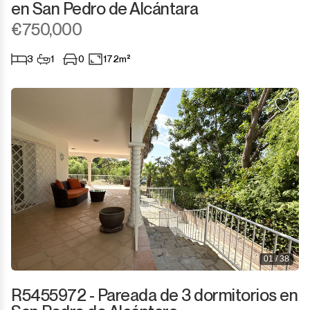
en San Pedro de Alcántara
€750,000
3
1
0
172m²
01 / 38
R5455972 - Pareada de 3 dormitorios en