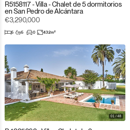
R5158117 - Villa - Chalet de 5 dormitorios
San Enrique
Local comercial
en San Pedro de Alcántara
San Luis de Sabinillas
€3,290,000
Otro
San Martín de Tesorillo
5
5
0
432m²
San Pedro de Alcántara
San Roque
San Roque Club
Selwo
Sotogrande
Sotogrande Alto
01 / 48
Sotogrande Costa