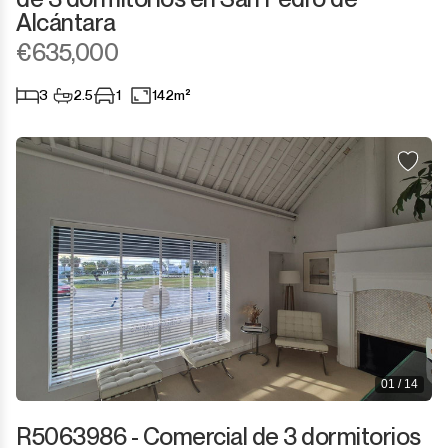
Alcántara
€635,000
3
2.5
1
142m²
01 / 14
R5063986 - Comercial de 3 dormitorios