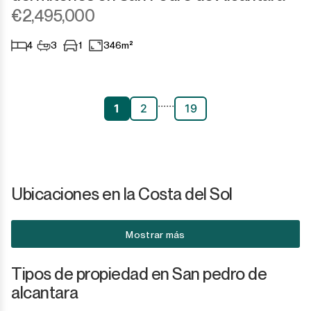
€2,495,000
4
3
1
346m²
...
...
1
2
19
Ubicaciones en la Costa del Sol
Mostrar más
Tipos de propiedad en San pedro de
alcantara