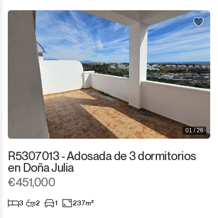
01 / 26
R5307013 - Adosada de 3 dormitorios
en Doña Julia
€451,000
3
2
1
237m²