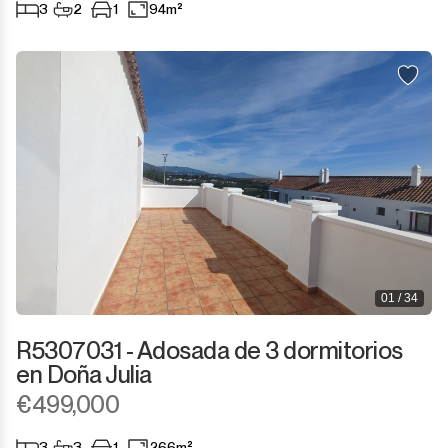
3
2
1
94m²
01 / 34
R5307031 - Adosada de 3 dormitorios
en Doña Julia
€499,000
3
3
1
266m²