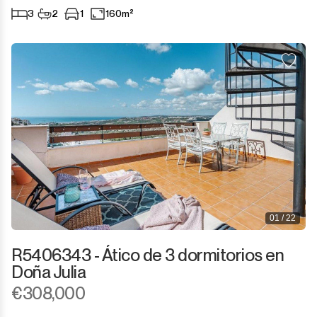
3
2
1
160m²
01 / 22
R5406343 - Ático de 3 dormitorios en
Doña Julia
€308,000