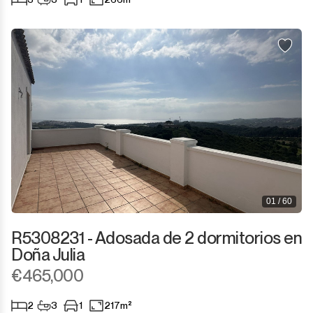
01 / 60
R5308231 - Adosada de 2 dormitorios en
Doña Julia
€465,000
2
3
1
217m²