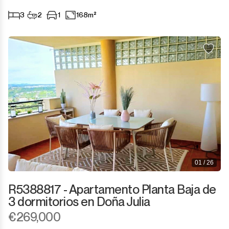
Sotogrande Marina
3
2
1
168m²
Sotogrande Puerto
Torreguadiaro
Valle Romano
Castellar de la Frontera
Jimena de la Frontera
Tarifa
01 / 26
R5388817 - Apartamento Planta Baja de
3 dormitorios en Doña Julia
€269,000