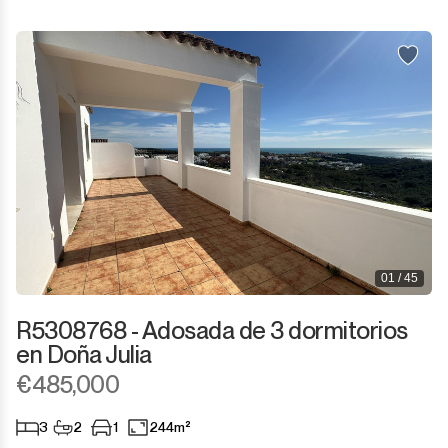
01 / 45
R5308768 - Adosada de 3 dormitorios
en Doña Julia
€485,000
3
2
1
244m²