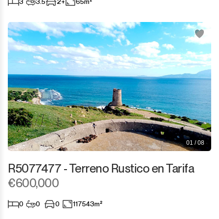
3
3.5
2+
65m²
San Martín de Tesorillo
San Pedro de Alcántara
San Roque
San Roque Club
Selwo
Sotogrande
01 / 08
Sotogrande Alto
R5077477 - Terreno Rustico en Tarifa
€600,000
Sotogrande Costa
0
0
0
117543m²
Sotogrande Marina