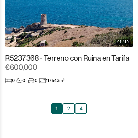
01 / 19
R5237368 - Terreno con Ruina en Tarifa
€600,000
0
0
0
117543m²
1
2
4