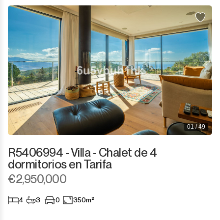
Sotogrande Puerto
Torreguadiaro
Valle Romano
Castellar de la Frontera
Jimena de la Frontera
Tarifa
01 / 49
R5406994 - Villa - Chalet de 4
dormitorios en Tarifa
€2,950,000
4
3
0
350m²