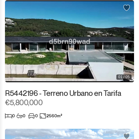
01 / 05
R5442196 - Terreno Urbano en Tarifa
€5,800,000
0
0
0
2560m²