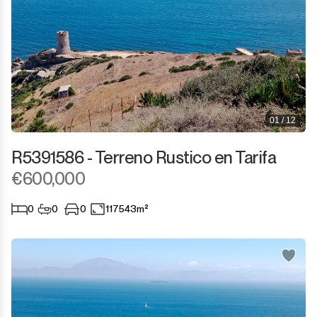
01 / 12
R5391586 - Terreno Rustico en Tarifa
€600,000
0
0
0
117543m²