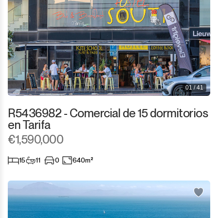
01 / 41
R5436982 - Comercial de 15 dormitorios
en Tarifa
€1,590,000
15
11
0
640m²