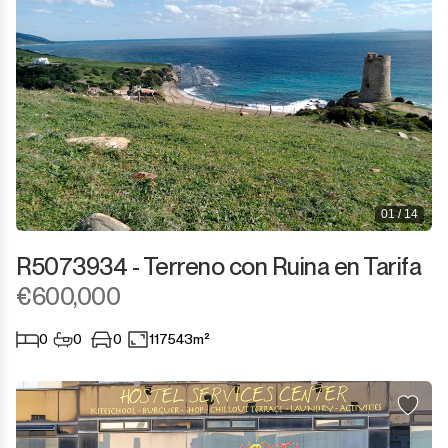
01 / 14
R5073934 - Terreno con Ruina en Tarifa
€600,000
0
0
0
117543m²