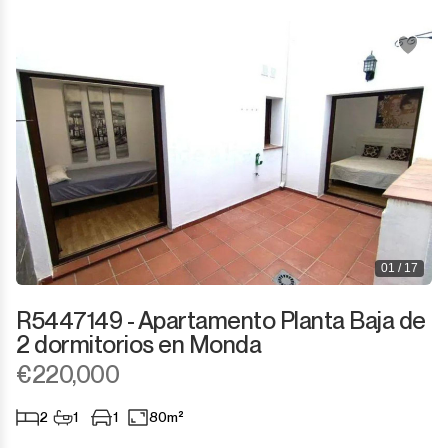
San Martín de Tesorillo
San Pedro de Alcántara
San Roque
San Roque Club
Selwo
01 / 17
Sotogrande
R5447149 - Apartamento Planta Baja de
Sotogrande Alto
2 dormitorios en Monda
€220,000
Sotogrande Costa
2
1
1
80m²
Sotogrande Marina