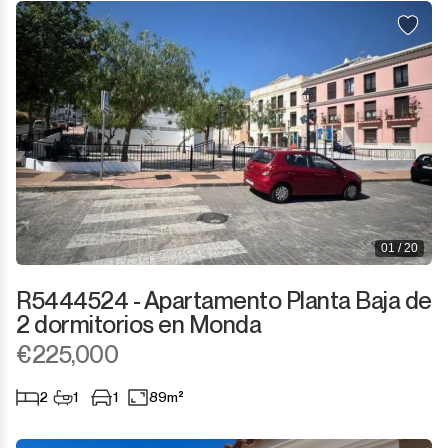
01 / 20
R5444524 - Apartamento Planta Baja de
2 dormitorios en Monda
€225,000
2
1
1
89m²