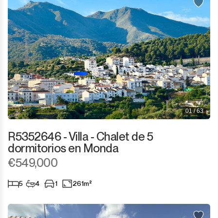
01 / 63
R5352646 - Villa - Chalet de 5
dormitorios en Monda
€549,000
5
4
1
261m²