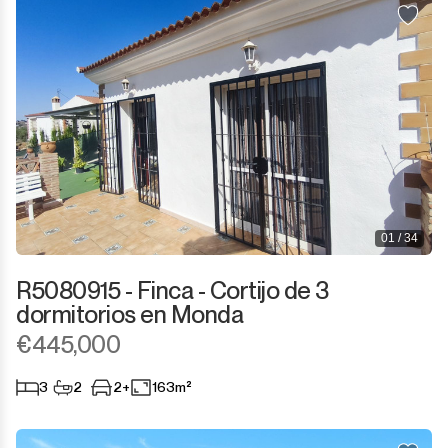
01 / 34
R5080915 - Finca - Cortijo de 3
dormitorios en Monda
€445,000
3
2
2+
163m²