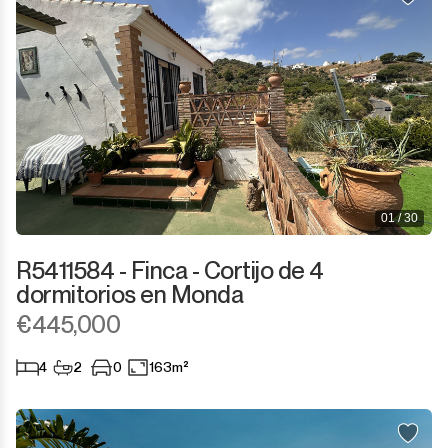
01 / 30
R5411584 - Finca - Cortijo de 4
dormitorios en Monda
€445,000
4
2
0
163m²