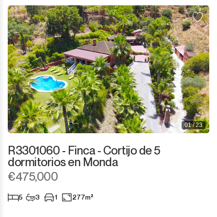
Sotogrande Puerto
Torreguadiaro
Valle Romano
Castellar de la Frontera
Jimena de la Frontera
Tarifa
01 / 23
R3301060 - Finca - Cortijo de 5
dormitorios en Monda
€475,000
5
3
1
277m²