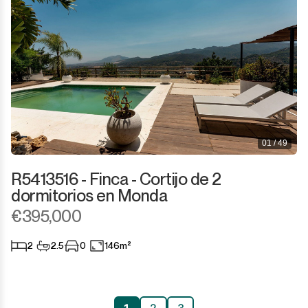
01 / 49
R5413516 - Finca - Cortijo de 2
dormitorios en Monda
€395,000
2
2.5
0
146m²