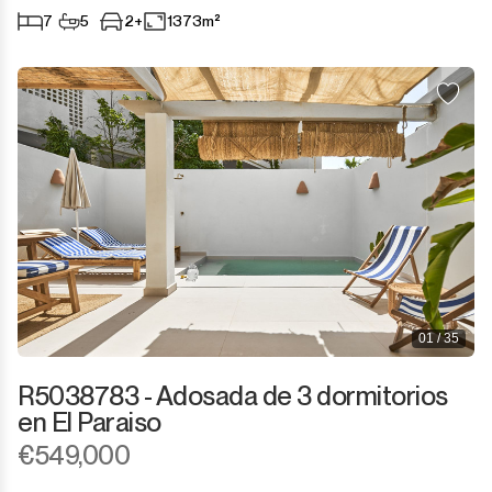
7
5
2+
1373m²
01 / 35
R5038783 - Adosada de 3 dormitorios
en El Paraiso
€549,000