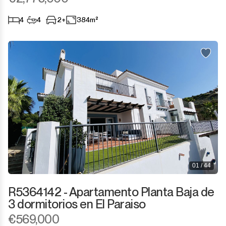
San Luis de Sabinillas
Otro
4
4
2+
384m²
San Martín de Tesorillo
San Pedro de Alcántara
San Roque
San Roque Club
Selwo
Sotogrande
01 / 44
Sotogrande Alto
R5364142 - Apartamento Planta Baja de
3 dormitorios en El Paraiso
Sotogrande Costa
€569,000