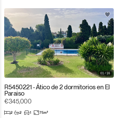
01 / 16
R5450221 - Ático de 2 dormitorios en El
Paraiso
€345,000
2
2
1
75m²