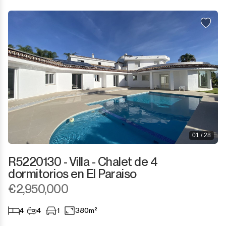
01 / 28
R5220130 - Villa - Chalet de 4
dormitorios en El Paraiso
€2,950,000
4
4
1
380m²