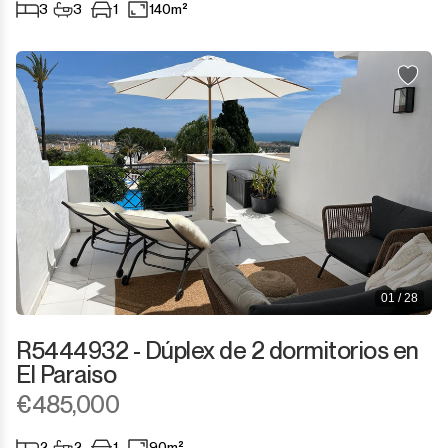
3
3
1
140m²
01 / 28
R5444932 - Dúplex de 2 dormitorios en
El Paraiso
€485,000
2
2
1
90m²