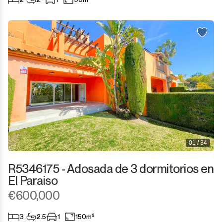
01 / 34
R5346175 - Adosada de 3 dormitorios en
El Paraiso
€600,000
3
2.5
1
150m²