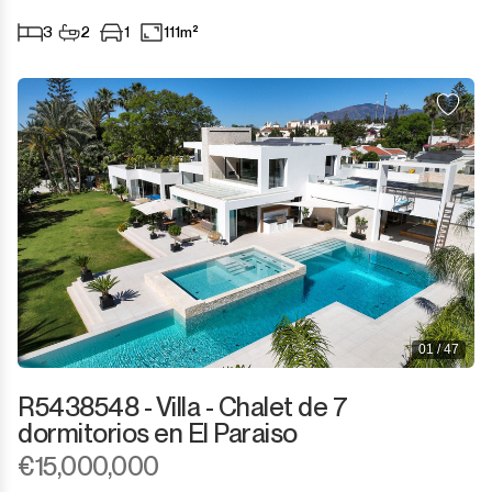
Sotogrande Marina
3
2
1
111m²
Sotogrande Puerto
Torreguadiaro
Valle Romano
Castellar de la Frontera
Jimena de la Frontera
Tarifa
01 / 47
R5438548 - Villa - Chalet de 7
dormitorios en El Paraiso
€15,000,000