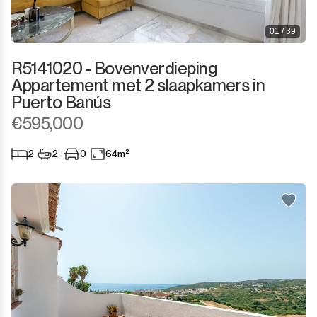
Sotogrande Marina
01 / 39
Sotogrande Puerto
R5141020 - Bovenverdieping
Appartement met 2 slaapkamers in
Torreguadiaro
Puerto Banús
€595,000
Valle Romano
2
2
0
64m²
Castellar de la Frontera
Jimena de la Frontera
Tarifa