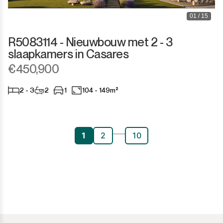
01 / 15
R5083114 - Nieuwbouw met 2 - 3
slaapkamers in Casares
€450,900
2 - 3
2
1
104 - 149m²
...
...
1
2
10