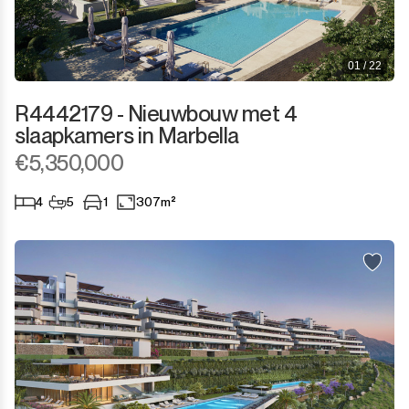
01 / 22
R4442179 - Nieuwbouw met 4
slaapkamers in Marbella
€5,350,000
4
5
1
307m²