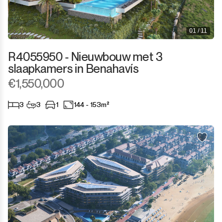
01 / 11
R4055950 - Nieuwbouw met 3
slaapkamers in Benahavís
€1,550,000
3
3
1
144 - 153m²