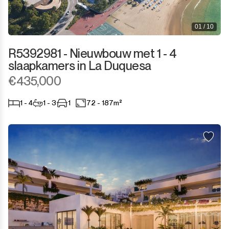
01 / 10
R5392981 - Nieuwbouw met 1 - 4
slaapkamers in La Duquesa
€435,000
1 - 4
1 - 3
1
72 - 187m²