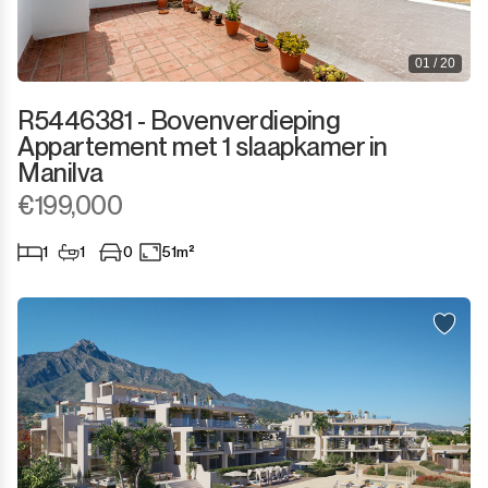
01 / 20
R5446381 - Bovenverdieping
Appartement met 1 slaapkamer in
Manilva
€199,000
1
1
0
51m²