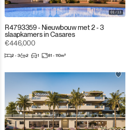
01 / 13
R4793359 - Nieuwbouw met 2 - 3
slaapkamers in Casares
€446,000
2 - 3
2
1
81 - 110m²