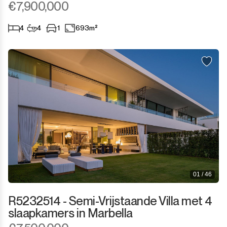
€7,900,000
4
4
1
693m²
01 / 46
R5232514 - Semi-Vrijstaande Villa met 4
slaapkamers in Marbella