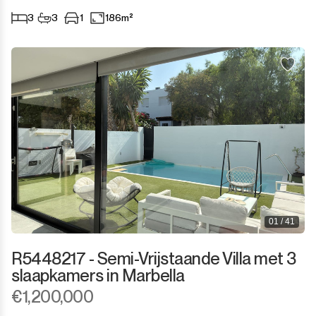
3
3
1
186m²
01 / 41
R5448217 - Semi-Vrijstaande Villa met 3
slaapkamers in Marbella
€1,200,000