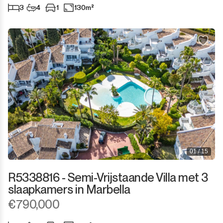
3
4
1
130m²
01 / 15
R5338816 - Semi-Vrijstaande Villa met 3
slaapkamers in Marbella
€790,000