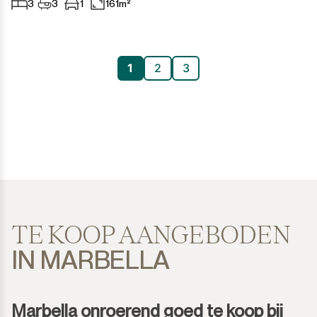
3
3
1
161m²
1
2
3
TE KOOP AANGEBODEN
IN MARBELLA
Marbella onroerend goed te koop bij