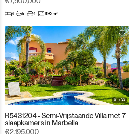
€7,500,000
4
5
1
693m²
01 / 33
R5431204 - Semi-Vrijstaande Villa met 7
slaapkamers in Marbella
€2,195,000