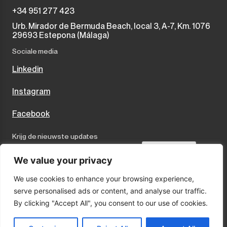
+34 951 277 423
Urb. Mirador de Bermuda Beach, local 3, A-7, Km. 1076
29693 Estepona (Málaga)
Sociale media
Linkedin
Instagram
Facebook
Krijg de nieuwste updates
Send
We value your privacy
We use cookies to enhance your browsing experience,
I accept the terms and conditions
serve personalised ads or content, and analyse our traffic.
Privacybeleid
By clicking "Accept All", you consent to our use of cookies.
Cookies
Wettelijke kennisgeving