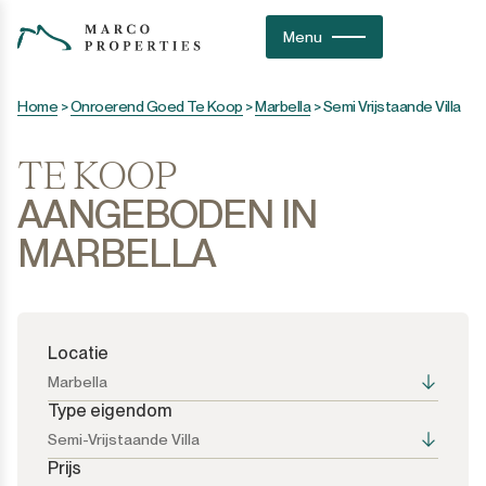
Menu
Home
>
Onroerend Goed Te Koop
>
Marbella
>
Semi Vrijstaande Villa
TE KOOP
AANGEBODEN IN
MARBELLA
Locatie
Marbella
Type eigendom
Semi-Vrijstaande Villa
Prijs
Alle opties
Alle opties