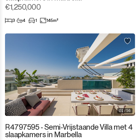
Sotogrande Marina
€1,250,000
Sotogrande Puerto
3
4
1
145m²
Torreguadiaro
Valle Romano
Castellar de la Frontera
Jimena de la Frontera
Tarifa
01 / 56
R4797595 - Semi-Vrijstaande Villa met 4
slaapkamers in Marbella