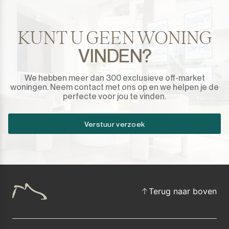
Sotogrande Marina
KUNT U GEEN WONING
Sotogrande Puerto
VINDEN?
Torreguadiaro
We hebben meer dan 300 exclusieve off-market
woningen. Neem contact met ons op en we helpen je de
Valle Romano
perfecte voor jou te vinden.
Castellar de la Frontera
Verstuur verzoek
Jimena de la Frontera
Tarifa
Terug naar boven