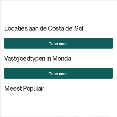
San Enrique
Bedrijfsgebouwen
San Luis de Sabinillas
Anders
Locaties aan de Costa del Sol
San Martín de Tesorillo
San Pedro de Alcántara
Toon meer
San Roque
Vastgoedtypen in Monda
San Roque Club
Toon meer
Selwo
Meest Populair
Sotogrande
Sotogrande Alto
Sotogrande Costa