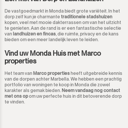
Marbella
Bergruimte
De vastgoedmarkt in Monda biedt grote variëteit. In het
dorp zelf kun je charmante
traditionele stadshuizen
Monda
kopen, veel met mooie dakterrassen om van het uitzicht
Nachtclub
te genieten. Aan de rand is er een fantastische selectie
van
landhuizen en fincas
, die ruimte, privacy en de kans
Monte Halcones
Magazijn
bieden om een meer landelijk leven te leiden.
Ojén
Garage
Vind uw Monda Huis met Marco
properties
Pueblo Nuevo de Guadiaro
Zaak
Het team van
Marco properties
heeft uitgebreide kennis
Puerto Banús
Aanlegplaats
van de dorpen achter Marbella. We hebben een prachtig
portfolio van woningen te koop in Monda die zowel
Punta Chullera
karakter als gemak bieden.
Neem vandaag nog contact
Kiosk
met ons op
om uw perfecte huis in dit betoverende dorp
te vinden.
Ronda
Kappers
San Diego
Aparthotel