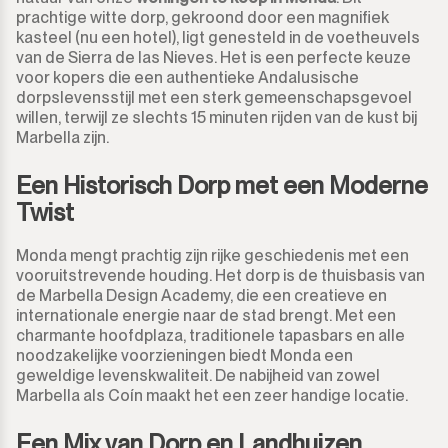
850.000€
850.000€
prachtige witte dorp, gekroond door een magnifiek
kasteel (nu een hotel), ligt genesteld in de voetheuvels
Guadalmina Alta
Commercieel Percelen
900.000€
900.000€
van de Sierra de las Nieves. Het is een perfecte keuze
voor kopers die een authentieke Andalusische
Guadalmina Baja
Grond
dorpslevensstijl met een sterk gemeenschapsgevoel
950.000€
950.000€
willen, terwijl ze slechts 15 minuten rijden van de kust bij
Marbella zijn.
Guadiaro
Grond met Ruin
1.000.000€
1.000.000€
Een Historisch Dorp met een Moderne
La Alcaidesa
Commercieel
1.100.000€
1.100.000€
Twist
La Duquesa
Bar
1.200.000€
1.200.000€
Monda mengt prachtig zijn rijke geschiedenis met een
vooruitstrevende houding. Het dorp is de thuisbasis van
La Heredia
Restaurant
1.300.000€
1.300.000€
de Marbella Design Academy, die een creatieve en
internationale energie naar de stad brengt. Met een
Los Arqueros
charmante hoofdplaza, traditionele tapasbars en alle
Hotel
1.400.000€
1.400.000€
noodzakelijke voorzieningen biedt Monda een
geweldige levenskwaliteit. De nabijheid van zowel
Los Flamingos
Winkel
1.500.000€
1.500.000€
Marbella als Coín maakt het een zeer handige locatie.
Manilva
Kantoor
2.000.000€
2.000.000€ +
Een Mix van Dorp en Landhuizen