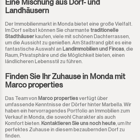
Eine Mischung aus Dorf- und
Landhäusern
Monda
Nachtclub
Der Immobilienmarkt in Monda bietet eine große Vielfalt.
Monte Halcones
Lagerhaus
Im Dorf selbst können Sie charmante
traditionelle
Stadthäuser
kaufen, viele mit schönen Dachterrassen,
Ojén
um die Aussicht zu genießen. Am Stadtrand gibt es eine
Garage
fantastische Auswahl an
Landimmobilien und Fincas
, die
Raum, Privatsphäre und die Möglichkeit bieten, einen
Pueblo Nuevo de Guadiaro
Gewerbe
ländlicheren Lebensstil zu führen.
Puerto Banús
Anlegeplatz
Finden Sie Ihr Zuhause in Monda mit
Marco properties
Punta Chullera
Kiosk
Das Team von
Marco properties
verfügt über
Ronda
Friseure
umfassende Kenntnisse der Dörfer hinter Marbella. Wir
haben ein hervorragendes Portfolio an Immobilien zum
Verkauf in Monda, die sowohl Charakter als auch
San Diego
Aparthotel
Komfort bieten.
Kontaktieren Sie uns noch heute
, um Ihr
perfektes Zuhause in diesem bezaubernden Dorf zu
San Enrique
Geschäftsräume
finden.