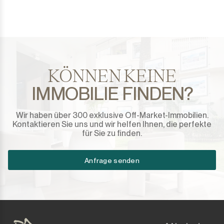
Sotogrande Marina
Sotogrande Puerto
Torreguadiaro
KÖNNEN KEINE
Valle Romano
IMMOBILIE FINDEN?
Castellar de la Frontera
Wir haben über 300 exklusive Off-Market-Immobilien.
Jimena de la Frontera
Kontaktieren Sie uns und wir helfen Ihnen, die perfekte
für Sie zu finden.
Tarifa
Anfrage senden