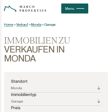
Menu
Home
>
Verkauf
>
Monda
>
Garage
IMMOBILIEN ZU
VERKAUFEN IN
MONDA
Standort
Monda
Immobilientyp
Garage
Preis
Alle Optionen
Alle Optionen