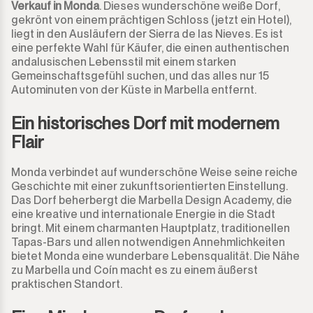
Guadalmina Alta
Verkauf in Monda
. Dieses wunderschöne weiße Dorf,
Geschäftsgegend
900.000€
900.000€
gekrönt von einem prächtigen Schloss (jetzt ein Hotel),
liegt in den Ausläufern der Sierra de las Nieves. Es ist
Guadalmina Baja
Grundstück
950.000€
950.000€
eine perfekte Wahl für Käufer, die einen authentischen
andalusischen Lebensstil mit einem starken
Guadiaro
Grundstück mit Ruine
Gemeinschaftsgefühl suchen, und das alles nur 15
1.000.000€
1.000.000€
Autominuten von der Küste in Marbella entfernt.
La Alcaidesa
Gewerbeimmobilie
1.100.000€
1.100.000€
Ein historisches Dorf mit modernem
Flair
La Duquesa
Bar
1.200.000€
1.200.000€
Monda verbindet auf wunderschöne Weise seine reiche
La Heredia
Restaurant
1.300.000€
1.300.000€
Geschichte mit einer zukunftsorientierten Einstellung.
Das Dorf beherbergt die Marbella Design Academy, die
Los Arqueros
Hotel
1.400.000€
1.400.000€
eine kreative und internationale Energie in die Stadt
bringt. Mit einem charmanten Hauptplatz, traditionellen
Los Flamingos
Tapas-Bars und allen notwendigen Annehmlichkeiten
Ladenlokal
1.500.000€
1.500.000€
bietet Monda eine wunderbare Lebensqualität. Die Nähe
zu Marbella und Coín macht es zu einem äußerst
Manilva
Büro
2.000.000€
2.000.000€ +
praktischen Standort.
Marbella
Speicher