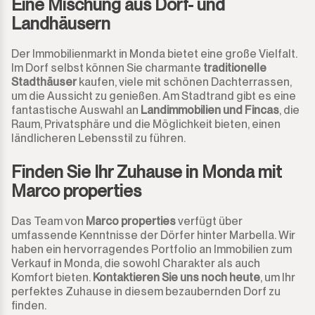
Eine Mischung aus Dorf- und
Landhäusern
Monda
Nachtclub
Der Immobilienmarkt in Monda bietet eine große Vielfalt.
Monte Halcones
Lagerhaus
Im Dorf selbst können Sie charmante
traditionelle
Stadthäuser
kaufen, viele mit schönen Dachterrassen,
Ojén
um die Aussicht zu genießen. Am Stadtrand gibt es eine
Garage
fantastische Auswahl an
Landimmobilien und Fincas
, die
Raum, Privatsphäre und die Möglichkeit bieten, einen
Pueblo Nuevo de Guadiaro
Gewerbe
ländlicheren Lebensstil zu führen.
Puerto Banús
Anlegeplatz
Finden Sie Ihr Zuhause in Monda mit
Marco properties
Punta Chullera
Kiosk
Das Team von
Marco properties
verfügt über
Ronda
Friseure
umfassende Kenntnisse der Dörfer hinter Marbella. Wir
haben ein hervorragendes Portfolio an Immobilien zum
Verkauf in Monda, die sowohl Charakter als auch
San Diego
Aparthotel
Komfort bieten.
Kontaktieren Sie uns noch heute
, um Ihr
perfektes Zuhause in diesem bezaubernden Dorf zu
San Enrique
Geschäftsräume
finden.