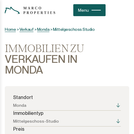
Menu
Home
>
Verkauf
>
Monda
>
Mittelgeschoss Studio
IMMOBILIEN ZU
VERKAUFEN IN
MONDA
Standort
Monda
Immobilientyp
Mittelgeschoss-Studio
Preis
Alle Optionen
Alle Optionen