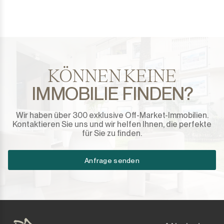
Sotogrande Marina
Sotogrande Puerto
Torreguadiaro
KÖNNEN KEINE
Valle Romano
IMMOBILIE FINDEN?
Castellar de la Frontera
Wir haben über 300 exklusive Off-Market-Immobilien.
Jimena de la Frontera
Kontaktieren Sie uns und wir helfen Ihnen, die perfekte
für Sie zu finden.
Tarifa
Anfrage senden