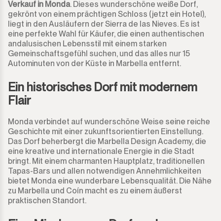
Guadalmina Alta
Verkauf in Monda
. Dieses wunderschöne weiße Dorf,
Geschäftsgegend
900.000€
900.000€
gekrönt von einem prächtigen Schloss (jetzt ein Hotel),
liegt in den Ausläufern der Sierra de las Nieves. Es ist
Guadalmina Baja
Grundstück
950.000€
950.000€
eine perfekte Wahl für Käufer, die einen authentischen
andalusischen Lebensstil mit einem starken
Guadiaro
Grundstück mit Ruine
Gemeinschaftsgefühl suchen, und das alles nur 15
1.000.000€
1.000.000€
Autominuten von der Küste in Marbella entfernt.
La Alcaidesa
Gewerbeimmobilie
1.100.000€
1.100.000€
Ein historisches Dorf mit modernem
Flair
La Duquesa
Bar
1.200.000€
1.200.000€
Monda verbindet auf wunderschöne Weise seine reiche
La Heredia
Restaurant
1.300.000€
1.300.000€
Geschichte mit einer zukunftsorientierten Einstellung.
Das Dorf beherbergt die Marbella Design Academy, die
Los Arqueros
Hotel
1.400.000€
1.400.000€
eine kreative und internationale Energie in die Stadt
bringt. Mit einem charmanten Hauptplatz, traditionellen
Los Flamingos
Tapas-Bars und allen notwendigen Annehmlichkeiten
Ladenlokal
1.500.000€
1.500.000€
bietet Monda eine wunderbare Lebensqualität. Die Nähe
zu Marbella und Coín macht es zu einem äußerst
Manilva
Büro
2.000.000€
2.000.000€ +
praktischen Standort.
Marbella
Speicher