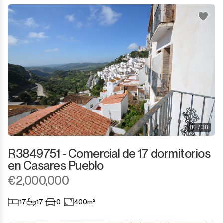
San Martín de Tesorillo
San Pedro de Alcántara
San Roque
San Roque Club
Selwo
01 / 38
Sotogrande
R3849751 - Comercial de 17 dormitorios
Sotogrande Alto
en Casares Pueblo
€2,000,000
Sotogrande Costa
17
17
0
400m²
Sotogrande Marina