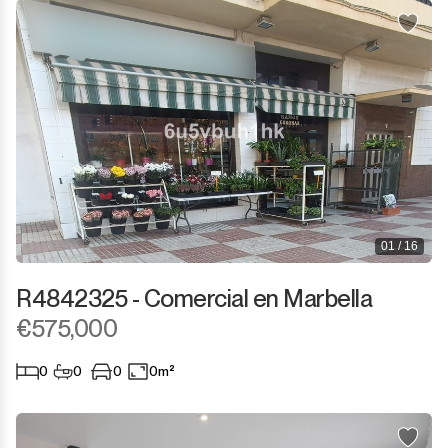
Sotogrande Puerto
Torreguadiaro
Valle Romano
Castellar de la Frontera
Jimena de la Frontera
01 / 16
Tarifa
R4842325 - Comercial en Marbella
€575,000
0
0
0
0m²