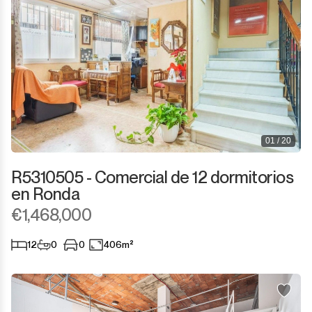
01 / 20
R5310505 - Comercial de 12 dormitorios
en Ronda
€1,468,000
12
0
0
406m²