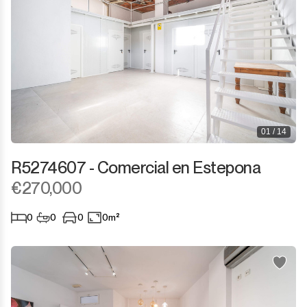
01 / 14
R5274607 - Comercial en Estepona
€270,000
0
0
0
0m²