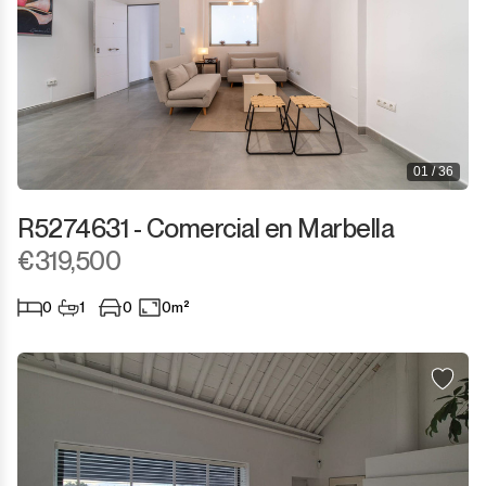
01 / 36
R5274631 - Comercial en Marbella
€319,500
0
1
0
0m²