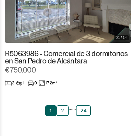
01 / 14
R5063986 - Comercial de 3 dormitorios
en San Pedro de Alcántara
€750,000
3
1
0
172m²
...
...
1
2
24