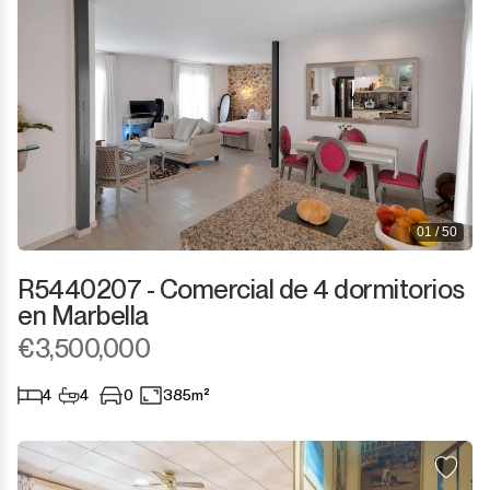
01 / 50
R5440207 - Comercial de 4 dormitorios
en Marbella
€3,500,000
4
4
0
385m²