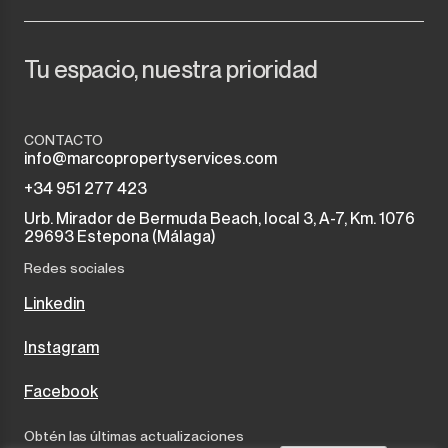
Monda
Club Nocturno
Monte Halcones
Nave industrial
Tu espacio, nuestra prioridad
Ojén
Garaje
CONTACTO
Pueblo Nuevo de Guadiaro
Negocio
info@marcopropertyservices.com
+34 951 277 423
Puerto Banús
Amarre
Urb. Mirador de Bermuda Beach, local 3, A-7, Km. 1076
29693 Estepona (Málaga)
Punta Chullera
Quiosco
Redes sociales
Ronda
Peluquerías
Linkedin
San Diego
Aparthotel
Instagram
San Enrique
Facebook
Local comercial
San Luis de Sabinillas
Obtén las últimas actualizaciones
Otro