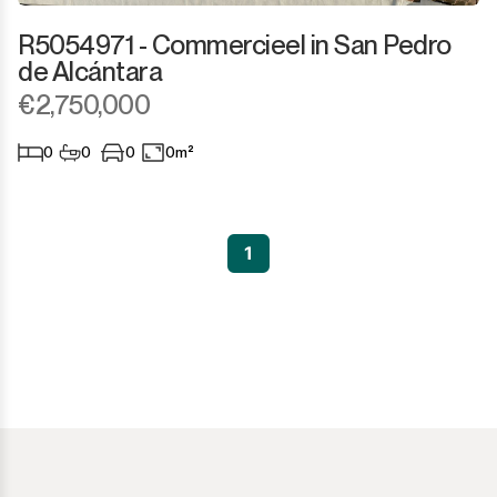
R5054971 - Commercieel in San Pedro
Sotogrande Marina
de Alcántara
€2,750,000
Sotogrande Puerto
0
0
0
0m²
Torreguadiaro
Valle Romano
1
Castellar de la Frontera
Jimena de la Frontera
Tarifa