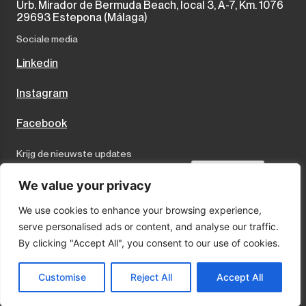
Urb. Mirador de Bermuda Beach, local 3, A-7, Km. 1076
29693 Estepona (Málaga)
Sociale media
Linkedin
Instagram
Facebook
Krijg de nieuwste updates
Send
We value your privacy
We use cookies to enhance your browsing experience,
I accept the terms and conditions
serve personalised ads or content, and analyse our traffic.
Privacybeleid
By clicking "Accept All", you consent to our use of cookies.
Cookies
Wettelijke kennisgeving
Customise
Reject All
Accept All
© 2025 Marco Properties · Sitio por:
LA