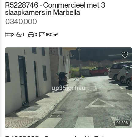
R5228746 - Commercieel met 3
slaapkamers in Marbella
Sotogrande Marina
€340,000
Sotogrande Puerto
3
1
0
160m²
Torreguadiaro
Valle Romano
Castellar de la Frontera
Jimena de la Frontera
Tarifa
01 / 06