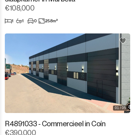
€108,000
1
1
0
258m²
01 / 05
R4891033 - Commercieel in Coín
€390,000