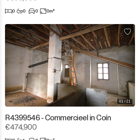
0
0
0
0m²
01 / 21
R4399546 - Commercieel in Coín
€474,900