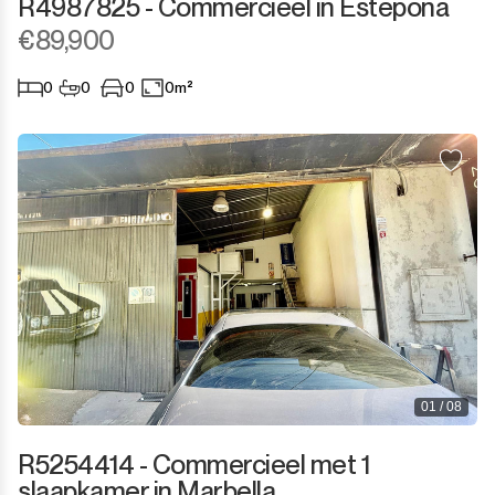
R4987825 - Commercieel in Estepona
€89,900
0
0
0
0m²
01 / 08
R5254414 - Commercieel met 1
slaapkamer in Marbella