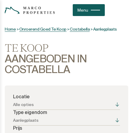
Menu
Home
>
Onroerend Goed Te Koop
>
Costabella
>
Aanlegplaats
TE KOOP
AANGEBODEN IN
COSTABELLA
Locatie
Alle opties
Type eigendom
Aanlegplaats
Prijs
Alle opties
Alle opties