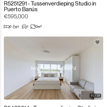
R5251291 - Tussenverdieping Studio in
Puerto Banús
€595,000
0
1
1
0m²
01 / 19