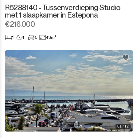
R5288140 - Tussenverdieping Studio
Sotogrande Marina
met 1 slaapkamer in Estepona
€216,000
Sotogrande Puerto
1
1
0
43m²
Torreguadiaro
Valle Romano
Castellar de la Frontera
Jimena de la Frontera
Tarifa
01 / 12