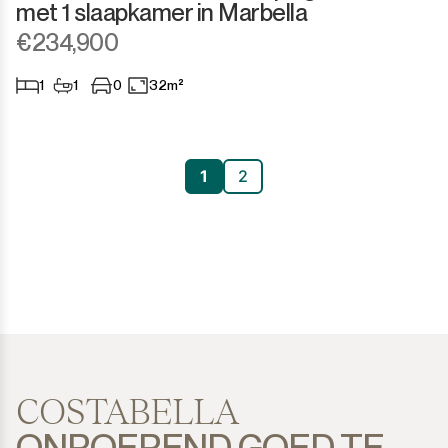
met 1 slaapkamer in Marbella
€234,900
1
1
0
32m²
1
2
COSTABELLA
ONROEREND GOED TE