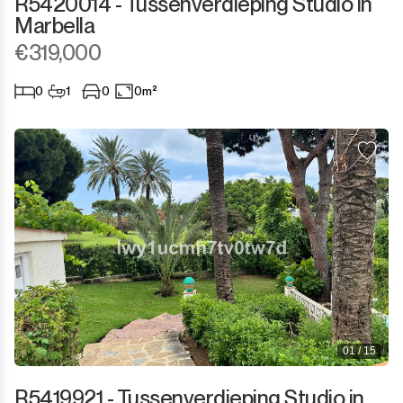
R5420014 - Tussenverdieping Studio in
Marbella
€319,000
0
1
0
0m²
01 / 15
R5419921 - Tussenverdieping Studio in