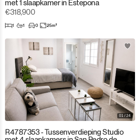
met 1 slaapkamer in Estepona
€318,900
1
1
0
25m²
01 / 24
R4787353 - Tussenverdieping Studio
met 4 slaapkamers in San Pedro de