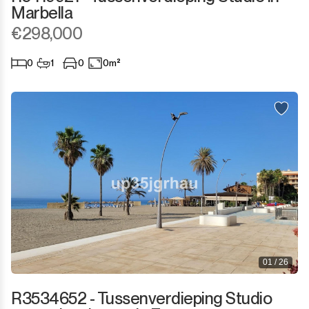
Marbella
€298,000
0
1
0
0m²
01 / 26
R3534652 - Tussenverdieping Studio