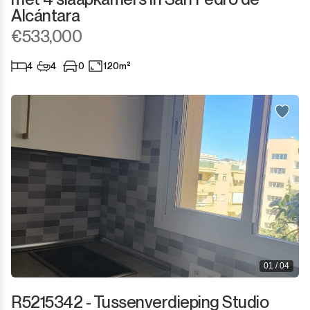
Alcántara
€533,000
4
4
0
120m²
01 / 04
R5215342 - Tussenverdieping Studio