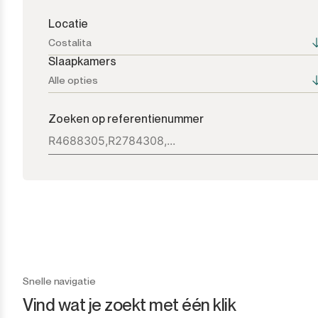
Locatie
Costalita
Slaapkamers
Alle opties
Alle opties
Alle opties
Zoeken op referentienummer
Atalaya
1+
Bel Air
2+
Benahavís
3+
Benamara
4+
Cancelada
5+
Snelle navigatie
Vind wat je zoekt met één klik
Casares
6+