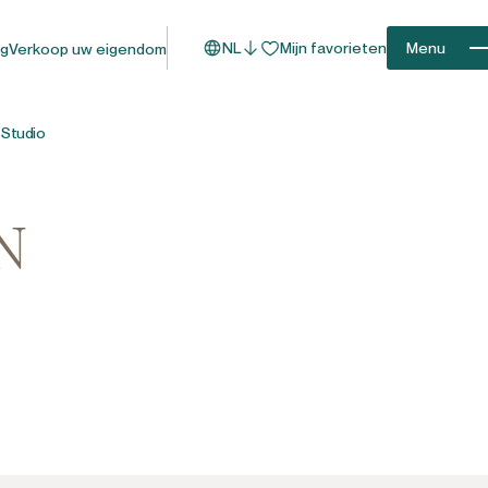
NL
Mijn favorieten
Menu
og
Verkoop uw eigendom
 Studio
N