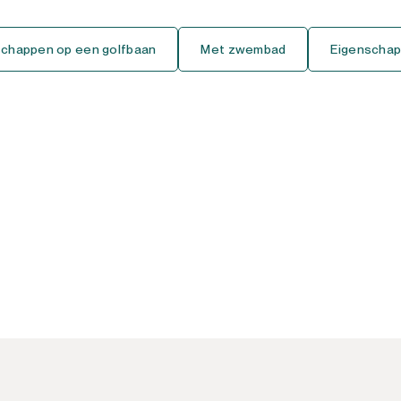
Gelijkvloers Studio
schappen op een golfbaan
Met zwembad
Eigenschap
Tussenverdieping Studio
Bovenste Verdieping Studio
Huis
Vrijstaande Villa
Semi-Vrijstaande Villa
Geschakelde Woning
Finca-Cortijo
Bungalow