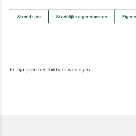
Casares Playa
7+
Strandzijde
Stedelijke eigendommen
Eigen
Casares Pueblo
Coín
Cortijo Blanco
Costalita
Er zijn geen beschikbare woningen.
Diana Park
Doña Julia
El Padron
El Paraiso