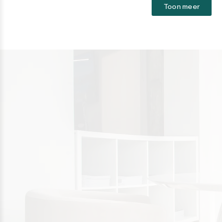
Toon meer
Sotogrande
Sotogrande Alto
Sotogrande Costa
Sotogrande Marina
Sotogrande Puerto
Torreguadiaro
Valle Romano
Castellar de la Frontera
Jimena de la Frontera