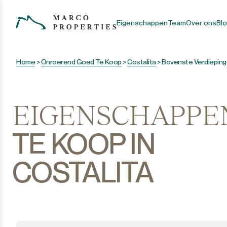
Eigenschappen
Team
Over ons
Bl
Home
>
Onroerend Goed Te Koop
>
Costalita
>
Bovenste Verdieping
EIGENSCHAPPE
TE KOOP IN
COSTALITA