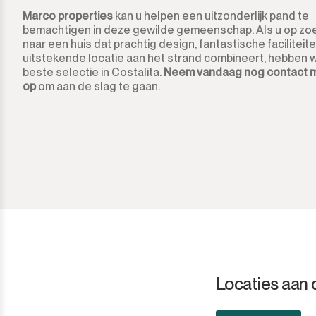
Marco properties
kan u helpen een uitzonderlijk pand te
Ronda
bemachtigen in deze gewilde gemeenschap. Als u op zo
naar een huis dat prachtig design, fantastische faciliteit
San Diego
uitstekende locatie aan het strand combineert, hebben w
beste selectie in Costalita.
Neem vandaag nog contact 
op
om aan de slag te gaan.
San Enrique
San Luis de Sabinillas
San Martín de Tesorillo
San Pedro de Alcántara
San Roque
San Roque Club
Locaties aan 
Selwo