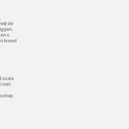
Winkel
Kantoor
,
wijl de
Bergruimte
iggen.
 en u
en breed
Nachtclub
Magazijn
Garage
d scala
Zaak
el met
nschap
Aanlegplaats
Kiosk
Kappers