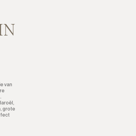
Percelen
Residentiele Percelen
IN
Commercieel Percelen
Grond
Grond met Ruin
Commercieel
ie van
ire
Bar
.
aroël,
Restaurant
, grote
rfect
Hotel