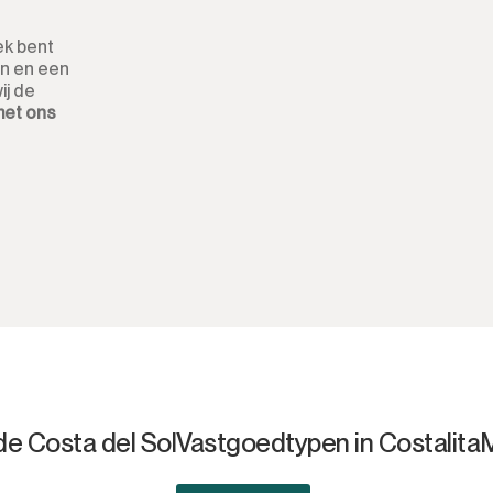
Aparthotel
ek bent
en en een
Bedrijfsgebouwen
ij de
met ons
Anders
de Costa del Sol
Vastgoedtypen in Costalita
M