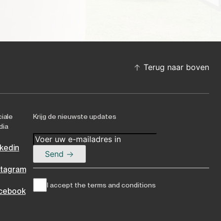
Terug naar boven
iale
Krijg de nieuwste updates
dia
nkedin
Send
stagram
I accept the terms and conditions
cebook