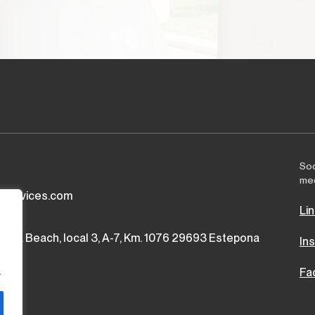
Soc
me
yservices.com
Li
muda Beach, local 3, A-7, Km. 1076 29693 Estepona
In
.
Fa