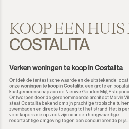
El Presidente
Estepona
KOOP EEN HUIS 
Gaucín
COSTALITA
Guadalmina Alta
Guadalmina Baja
Verken woningen te koop in Costalita
Guadiaro
Ontdek de fantastische waarde en de uitstekende locat
onze
woningen te koop in Costalita
, een grote en popula
La Alcaidesa
kustgemeenschap aan de Nieuwe Gouden Mijl, Estepona
Ontworpen door de gerenommeerde architect Melvin Vill
La Duquesa
staat Costalita bekend om zijn prachtige tropische tuinen
zwembaden en directe toegang tot het strand. Het is pe
voor kopers die op zoek zijn naar een hoogwaardige
La Heredia
resortachtige omgeving tegen een concurrerende prijs.