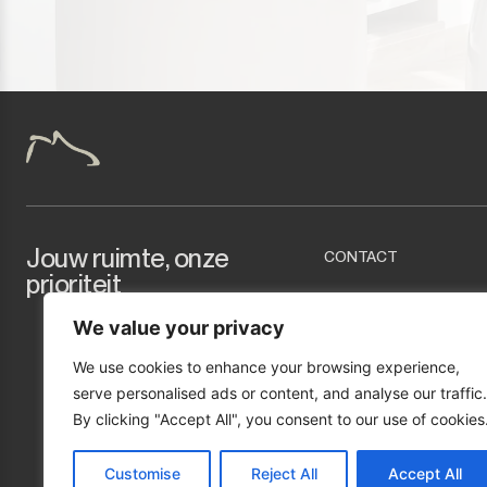
Tarifa
Jouw ruimte, onze
CONTACT
prioriteit
info@marcopropert
We value your privacy
+34 951 277 423
Urb. Mirador de Ber
We use cookies to enhance your browsing experience,
(Málaga)
serve personalised ads or content, and analyse our traffic.
By clicking "Accept All", you consent to our use of cookies
Customise
Reject All
Accept All