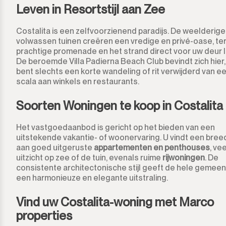
Los Arqueros
Leven in Resortstijl aan Zee
Los Flamingos
Costalita is een zelfvoorzienend paradijs. De weelderige
volwassen tuinen creëren een vredige en privé-oase, ter
Manilva
prachtige promenade en het strand direct voor uw deur l
De beroemde Villa Padierna Beach Club bevindt zich hier,
bent slechts een korte wandeling of rit verwijderd van e
Marbella
scala aan winkels en restaurants.
Monda
Soorten Woningen te koop in Costalita
Monte Halcones
Het vastgoedaanbod is gericht op het bieden van een
uitstekende vakantie- of woonervaring. U vindt een bree
Ojén
aan goed uitgeruste
appartementen en penthouses
, ve
uitzicht op zee of de tuin, evenals ruime
rijwoningen
. De
consistente architectonische stijl geeft de hele gemee
Pueblo Nuevo de Guadiaro
een harmonieuze en elegante uitstraling.
Puerto Banús
Vind uw Costalita-woning met Marco
properties
Punta Chullera