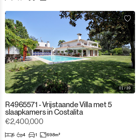
Sotogrande Puerto
Torreguadiaro
Valle Romano
Castellar de la Frontera
Jimena de la Frontera
Tarifa
01 / 39
R4965571 - Vrijstaande Villa met 5
slaapkamers in Costalita
€2,400,000
5
4
1
698m²