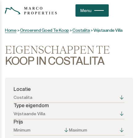
Menu
Home
>
Onroerend Goed Te Koop
>
Costalita
>
Vrijstaande Villa
EIGENSCHAPPEN TE
KOOP IN COSTALITA
Locatie
Costalita
Type eigendom
Vrijstaande Villa
Prijs
Alle opties
Alle opties
Minimum
Maximum