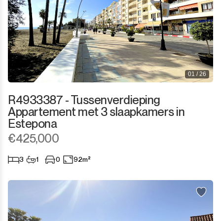
01 / 26
R4933387 - Tussenverdieping
Appartement met 3 slaapkamers in
Estepona
€425,000
3
1
0
92m²