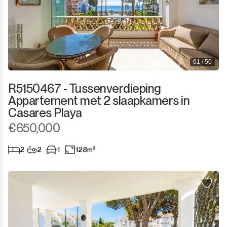
01 / 50
R5150467 - Tussenverdieping
Appartement met 2 slaapkamers in
Casares Playa
€650,000
2
2
1
128m²