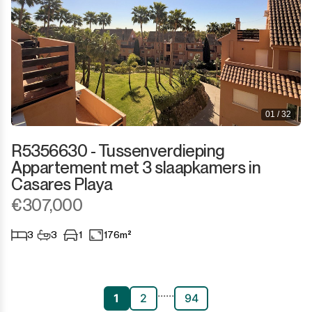
01 / 32
R5356630 - Tussenverdieping
Appartement met 3 slaapkamers in
Casares Playa
€307,000
3
3
1
176m²
...
...
1
2
94