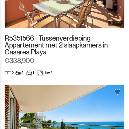
Sotogrande Costa
Sotogrande Marina
01 / 29
Sotogrande Puerto
R5351566 - Tussenverdieping
Appartement met 2 slaapkamers in
Torreguadiaro
Casares Playa
€338,900
Valle Romano
2
2
1
111m²
Castellar de la Frontera
Jimena de la Frontera
Tarifa