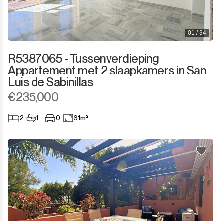
San Enrique
Bedrijfsgebouwen
01 / 34
San Luis de Sabinillas
Anders
R5387065 - Tussenverdieping
San Martín de Tesorillo
Appartement met 2 slaapkamers in San
Luis de Sabinillas
San Pedro de Alcántara
€235,000
San Roque
2
1
0
61m²
San Roque Club
Selwo
Sotogrande
Sotogrande Alto