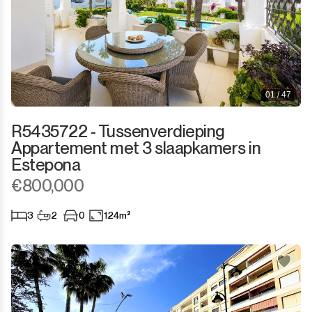
01 / 47
R5435722 - Tussenverdieping
Appartement met 3 slaapkamers in
Estepona
€800,000
3
2
0
124m²