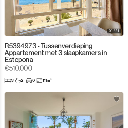
01 / 21
R5394973 - Tussenverdieping
Appartement met 3 slaapkamers in
Estepona
€510,000
3
2
0
111m²