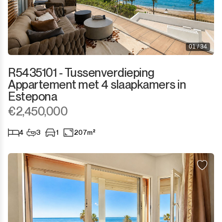
01 / 34
R5435101 - Tussenverdieping
Appartement met 4 slaapkamers in
Estepona
€2,450,000
4
3
1
207m²