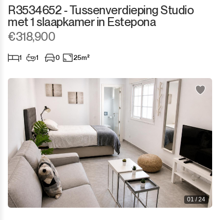
R3534652 - Tussenverdieping Studio
met 1 slaapkamer in Estepona
€318,900
1
1
0
25m²
01 / 24