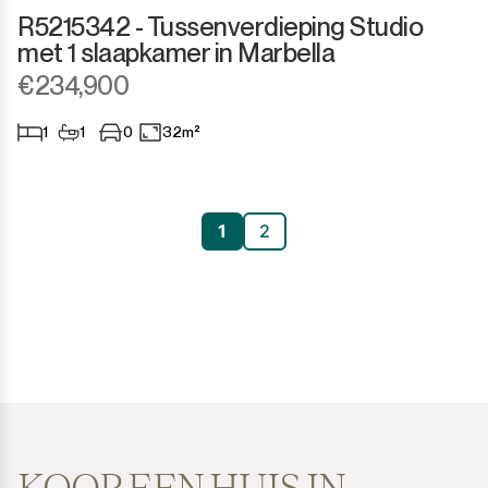
R5215342 - Tussenverdieping Studio
met 1 slaapkamer in Marbella
€234,900
1
1
0
32m²
1
2
KOOP EEN HUIS IN