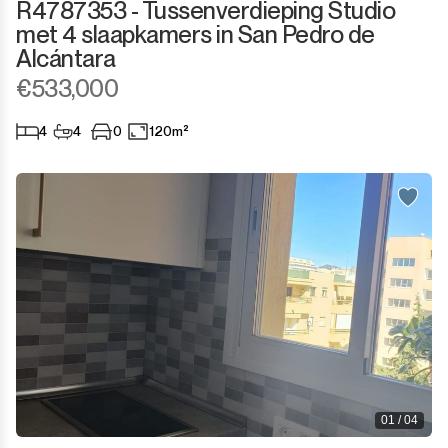
R4787353 - Tussenverdieping Studio
met 4 slaapkamers in San Pedro de
Alcántara
€533,000
4
4
0
120m²
01 / 04