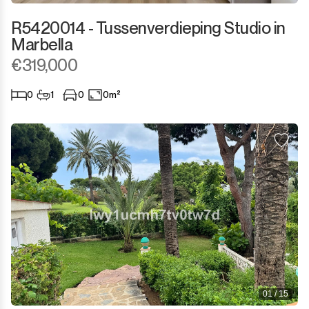
R5420014 - Tussenverdieping Studio in
Marbella
€319,000
0
1
0
0m²
01 / 15