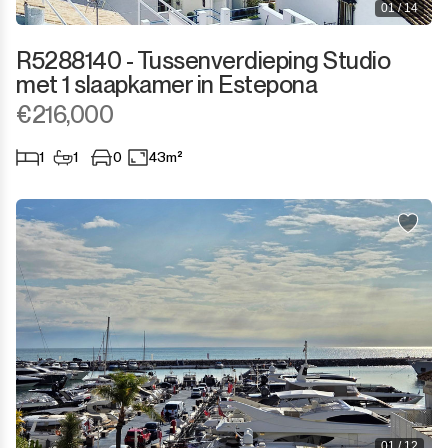
01 / 14
Sotogrande Costa
R5288140 - Tussenverdieping Studio
Sotogrande Marina
met 1 slaapkamer in Estepona
€216,000
Sotogrande Puerto
1
1
0
43m²
Torreguadiaro
Valle Romano
Castellar de la Frontera
Jimena de la Frontera
Tarifa
01 / 12