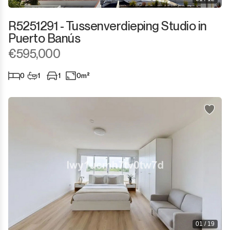
R5251291 - Tussenverdieping Studio in
Puerto Banús
€595,000
0
1
1
0m²
01 / 19