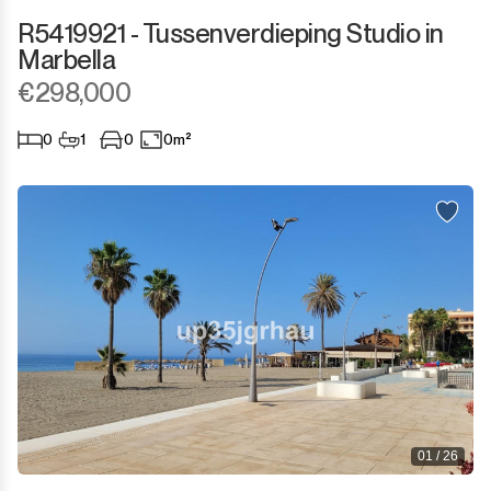
R5419921 - Tussenverdieping Studio in
Marbella
€298,000
0
1
0
0m²
01 / 26