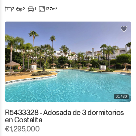
Sotogrande Marina
3
2
1
137m²
Sotogrande Puerto
Torreguadiaro
Valle Romano
Castellar de la Frontera
Jimena de la Frontera
Tarifa
01 / 30
R5433328 - Adosada de 3 dormitorios
en Costalita
€1,295,000