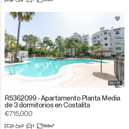
01 / 30
R5362099 - Apartamento Planta Media
de 3 dormitorios en Costalita
€715,000
3
3
1
168m²