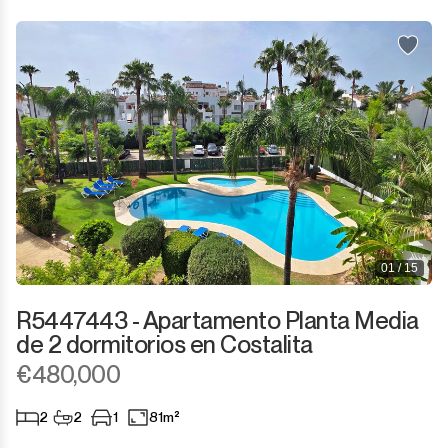
01 / 15
R5447443 - Apartamento Planta Media
de 2 dormitorios en Costalita
€480,000
2
2
1
81m²