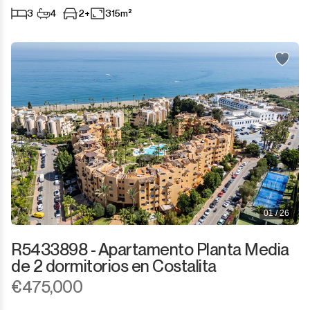
3
4
2+
315m²
01 / 26
R5433898 - Apartamento Planta Media
de 2 dormitorios en Costalita
€475,000