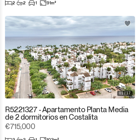
2
2
1
91m²
01 / 17
R5221327 - Apartamento Planta Media
de 2 dormitorios en Costalita
€715,000
2
2
1
103m²