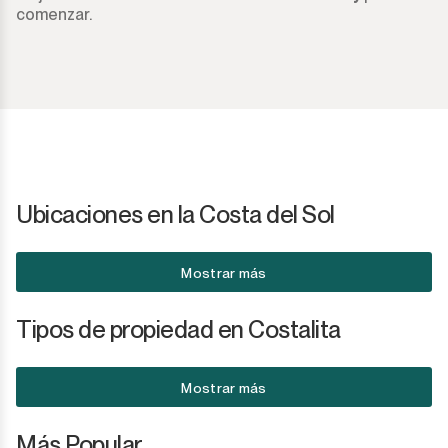
Sotogrande Marina
comenzar.
Sotogrande Puerto
Torreguadiaro
Valle Romano
Castellar de la Frontera
Ubicaciones en la Costa del Sol
Jimena de la Frontera
Mostrar más
Tarifa
Tipos de propiedad en Costalita
Mostrar más
Más Popular