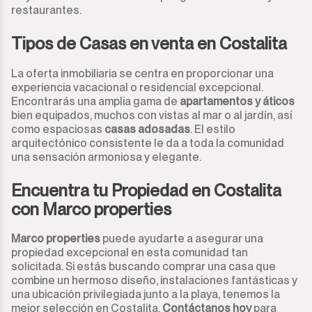
restaurantes.
San Luis de Sabinillas
Otro
Tipos de Casas en venta en Costalita
San Martín de Tesorillo
La oferta inmobiliaria se centra en proporcionar una
San Pedro de Alcántara
experiencia vacacional o residencial excepcional.
Encontrarás una amplia gama de
apartamentos y áticos
bien equipados, muchos con vistas al mar o al jardín, así
San Roque
como espaciosas
casas adosadas
. El estilo
arquitectónico consistente le da a toda la comunidad
San Roque Club
una sensación armoniosa y elegante.
Selwo
Encuentra tu Propiedad en Costalita
con Marco properties
Sotogrande
Marco properties
puede ayudarte a asegurar una
Sotogrande Alto
propiedad excepcional en esta comunidad tan
solicitada. Si estás buscando comprar una casa que
combine un hermoso diseño, instalaciones fantásticas y
Sotogrande Costa
una ubicación privilegiada junto a la playa, tenemos la
mejor selección en Costalita.
Contáctanos hoy
para