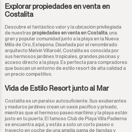
Explorar propiedades en venta en
Monda
Costalita
Club Nocturno
Monte Halcones
Descubre el fantástico valor y la ubicación privilegiada
Nave industrial
de nuestras
propiedades en venta en Costalita
, una
gran y popular comunidad junto a la playa en la Nueva
Ojén
Garaje
Milla de Oro, Estepona. Diseñada por el renombrado
arquitecto Melvin Villaroël, Costalita es conocida por
Pueblo Nuevo de Guadiaro
Negocio
sus hermosos jardines tropicales, grandes piscinas y
acceso directo a la playa. Es perfecta para compradores
Puerto Banús
que buscan un entorno de estilo resort de alta calidad a
Amarre
un precio competitivo.
Punta Chullera
Quiosco
Vida de Estilo Resort junto al Mar
Ronda
Peluquerías
Costalita es un paraíso autosuficiente. Sus exuberantes
y maduros jardines crean un oasis pacífico y privado,
San Diego
Aparthotel
mientras que el hermoso paseo marítimo y la playa están
justo en tu puerta. El famoso Club de Playa Villa Padierna
se encuentra aquí, y estás a solo un corto paseo o
San Enrique
Local comercial
trayecto en coche de una amplia gama de tiendas y