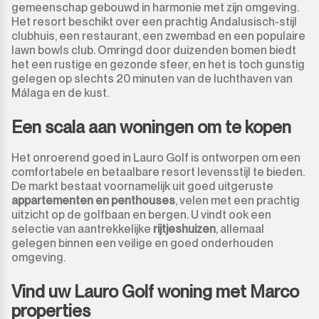
gemeenschap gebouwd in harmonie met zijn omgeving.
San Luis de Sabinillas
Anders
Het resort beschikt over een prachtig Andalusisch-stijl
clubhuis, een restaurant, een zwembad en een populaire
lawn bowls club. Omringd door duizenden bomen biedt
San Martín de Tesorillo
het een rustige en gezonde sfeer, en het is toch gunstig
gelegen op slechts 20 minuten van de luchthaven van
San Pedro de Alcántara
Málaga en de kust.
San Roque
Een scala aan woningen om te kopen
San Roque Club
Het onroerend goed in Lauro Golf is ontworpen om een
comfortabele en betaalbare resort levensstijl te bieden.
De markt bestaat voornamelijk uit goed uitgeruste
Selwo
appartementen en penthouses
, velen met een prachtig
uitzicht op de golfbaan en bergen. U vindt ook een
Sotogrande
selectie van aantrekkelijke
rijtjeshuizen
, allemaal
gelegen binnen een veilige en goed onderhouden
Sotogrande Alto
omgeving.
Vind uw Lauro Golf woning met Marco
Sotogrande Costa
properties