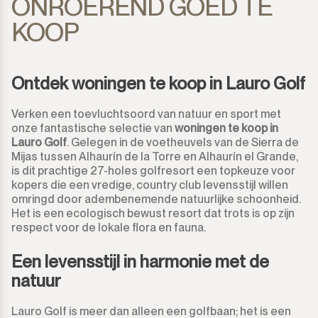
ONROEREND GOED TE
KOOP
Monda
Nachtclub
Monte Halcones
Magazijn
Ontdek woningen te koop in Lauro Golf
Ojén
Garage
Verken een toevluchtsoord van natuur en sport met
onze fantastische selectie van
woningen te koop in
Pueblo Nuevo de Guadiaro
Zaak
Lauro Golf
. Gelegen in de voetheuvels van de Sierra de
Mijas tussen Alhaurín de la Torre en Alhaurín el Grande,
Puerto Banús
Aanlegplaats
is dit prachtige 27-holes golfresort een topkeuze voor
kopers die een vredige, country club levensstijl willen
Punta Chullera
omringd door adembenemende natuurlijke schoonheid.
Kiosk
Het is een ecologisch bewust resort dat trots is op zijn
respect voor de lokale flora en fauna.
Ronda
Kappers
Een levensstijl in harmonie met de
San Diego
Aparthotel
natuur
San Enrique
Bedrijfsgebouwen
Lauro Golf is meer dan alleen een golfbaan; het is een