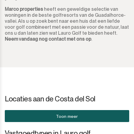
Sotogrande Marina
Marco properties
heeft een geweldige selectie van
woningen in de beste golfresorts van de Guadalhorce-
Sotogrande Puerto
vallei. Als u op zoek bent naar een huis dat een liefde
voor golf combineert met een passie voor de natuur, laat
Torreguadiaro
ons u dan laten zien wat Lauro Golf te bieden heeft.
Neem vandaag nog contact met ons op
.
Valle Romano
Castellar de la Frontera
Jimena de la Frontera
Tarifa
Locaties aan de Costa del Sol
Toon meer
Vastgoedtypen in Lauro golf