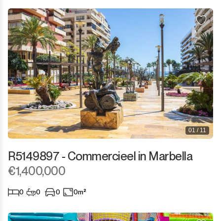
01 / 11
R5149897 - Commercieel in Marbella
€1,400,000
0
0
0
0m²