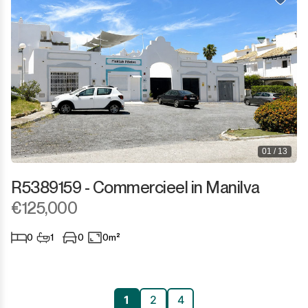
01 / 13
R5389159 - Commercieel in Manilva
€125,000
0
1
0
0m²
1
2
4