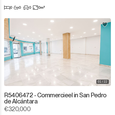
Sotogrande Marina
0
0
0
0m²
Sotogrande Puerto
Torreguadiaro
Valle Romano
Castellar de la Frontera
Jimena de la Frontera
Tarifa
01 / 22
R5406472 - Commercieel in San Pedro
de Alcántara
€320,000