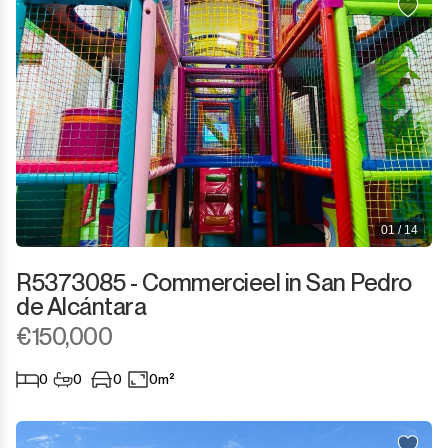
01 / 14
R5373085 - Commercieel in San Pedro
de Alcántara
€150,000
0
0
0
0m²