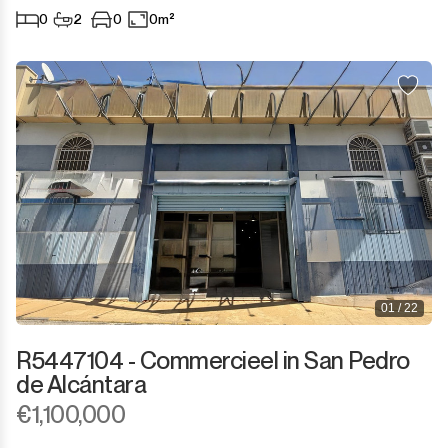
0
2
0
0m²
01 / 22
R5447104 - Commercieel in San Pedro
de Alcántara
€1,100,000