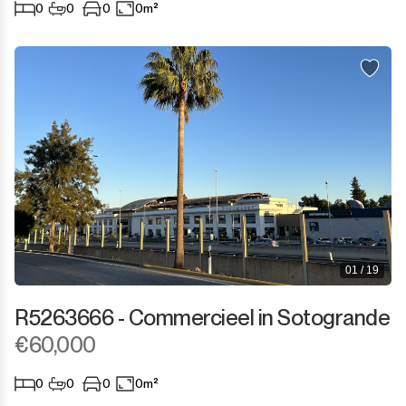
0
0
0
0m²
01 / 19
R5263666 - Commercieel in Sotogrande
€60,000
0
0
0
0m²