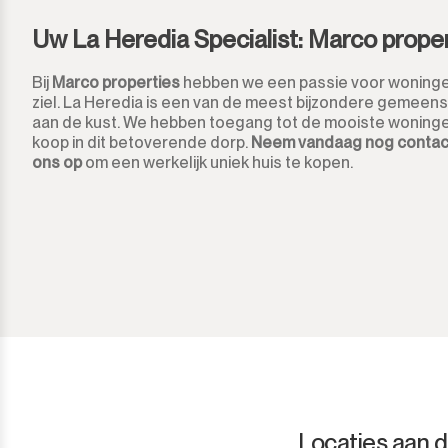
Ronda
Uw La Heredia Specialist: Marco prope
San Diego
Bij
Marco properties
hebben we een passie voor woning
ziel. La Heredia is een van de meest bijzondere gemee
aan de kust. We hebben toegang tot de mooiste woninge
San Enrique
koop in dit betoverende dorp.
Neem vandaag nog contac
ons op
om een werkelijk uniek huis te kopen.
San Luis de Sabinillas
San Martín de Tesorillo
San Pedro de Alcántara
San Roque
San Roque Club
Selwo
Locaties aan d