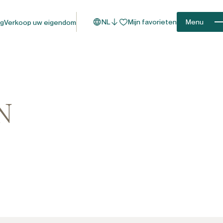
NL
Mijn favorieten
Menu
og
Verkoop uw eigendom
N