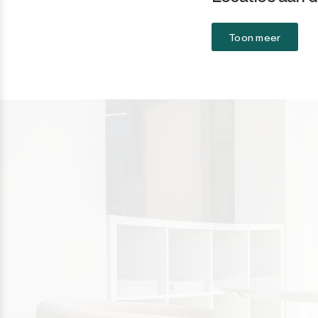
Sotogrande
Toon meer
Sotogrande Alto
Sotogrande Costa
Sotogrande Marina
Sotogrande Puerto
Torreguadiaro
Valle Romano
Castellar de la Frontera
Jimena de la Frontera