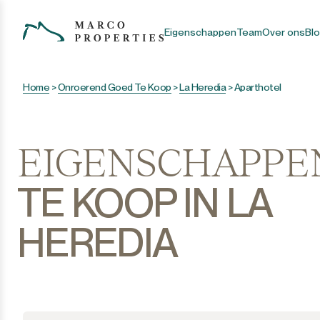
Eigenschappen
Team
Over ons
Bl
Home
>
Onroerend Goed Te Koop
>
La Heredia
>
Aparthotel
EIGENSCHAPPE
TE KOOP IN LA
HEREDIA