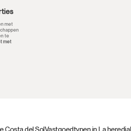
Aparthotel
rties
Bedrijfsgebouwen
en met
nschappen
n te
Anders
t met
e Costa del Sol
Vastgoedtypen in La heredia