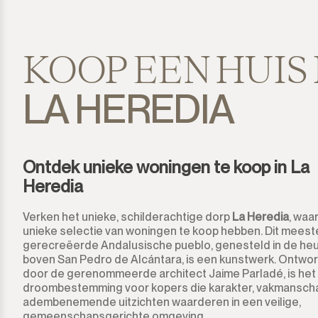
El Presidente
Estepona
KOOP EEN HUIS 
Gaucín
LA HEREDIA
Guadalmina Alta
Guadalmina Baja
Ontdek unieke woningen te koop in La
Heredia
Guadiaro
Verken het unieke, schilderachtige dorp
La Heredia
, waa
La Alcaidesa
unieke selectie van woningen te koop hebben. Dit meeste
gerecreëerde Andalusische pueblo, genesteld in de he
La Duquesa
boven San Pedro de Alcántara, is een kunstwerk. Ontwo
door de gerenommeerde architect Jaime Parladé, is het
La Heredia
droombestemming voor kopers die karakter, vakmansch
adembenemende uitzichten waarderen in een veilige,
gemeenschapsgerichte omgeving.