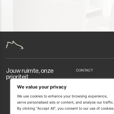
Tarifa
Jouw ruimte, onze
CONTACT
prioriteit
info@marcopropert
We value your privacy
+34 951 277 423
Urb. Mirador de Ber
We use cookies to enhance your browsing experience,
(Málaga)
serve personalised ads or content, and analyse our traffic.
By clicking "Accept All", you consent to our use of cookies