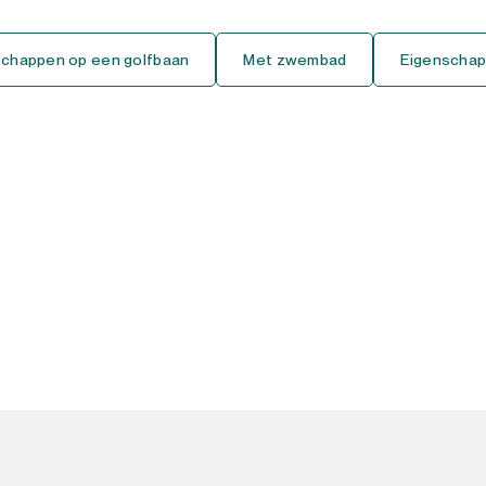
Gelijkvloers Studio
schappen op een golfbaan
Met zwembad
Eigenschap
Tussenverdieping Studio
Bovenste Verdieping Studio
Huis
Vrijstaande Villa
Semi-Vrijstaande Villa
Geschakelde Woning
Finca-Cortijo
Bungalow