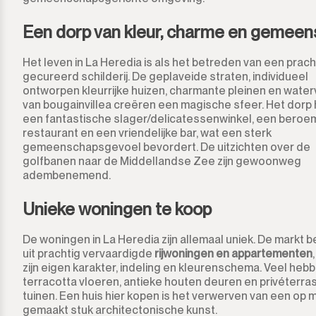
Los Arqueros
Een dorp van kleur, charme en gemee
Los Flamingos
Het leven in La Heredia is als het betreden van een prach
Manilva
gecureerd schilderij. De geplaveide straten, individueel
ontworpen kleurrijke huizen, charmante pleinen en water
Marbella
van bougainvillea creëren een magische sfeer. Het dorp
een fantastische slager/delicatessenwinkel, een beroe
restaurant en een vriendelijke bar, wat een sterk
Monda
gemeenschapsgevoel bevordert. De uitzichten over de
golfbanen naar de Middellandse Zee zijn gewoonweg
Monte Halcones
adembenemend.
Ojén
Unieke woningen te koop
Pueblo Nuevo de Guadiaro
De woningen in La Heredia zijn allemaal uniek. De markt 
uit prachtig vervaardigde
rijwoningen en appartementen
zijn eigen karakter, indeling en kleurenschema. Veel heb
Puerto Banús
terracotta vloeren, antieke houten deuren en privéterra
tuinen. Een huis hier kopen is het verwerven van een op 
Punta Chullera
gemaakt stuk architectonische kunst.