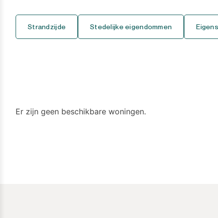
Casares Playa
7+
Strandzijde
Stedelijke eigendommen
Eigen
Casares Pueblo
Coín
Cortijo Blanco
Costalita
Er zijn geen beschikbare woningen.
Diana Park
Doña Julia
El Padron
El Paraiso