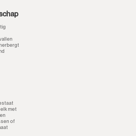
Winkel
nschap
Kantoor
tig
Bergruimte
vallen
Nachtclub
 herbergt
md
Magazijn
Garage
Zaak
Aanlegplaats
bestaat
, elk met
ben
Kiosk
ssen of
maat
Kappers