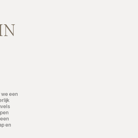
Percelen
Residentiele Percelen
IN
Commercieel Percelen
Grond
Grond met Ruin
Commercieel
r we een
Bar
rlijk
uvels
Restaurant
rpen
 een
Hotel
ap en