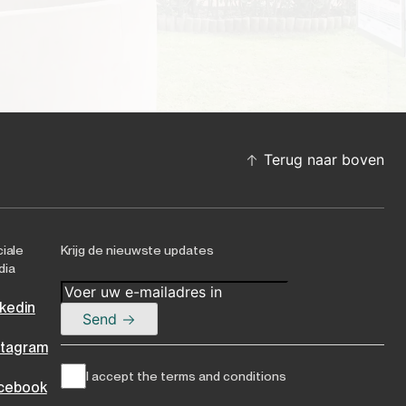
Terug naar boven
iale
Krijg de nieuwste updates
dia
nkedin
Send
stagram
I accept the terms and conditions
cebook