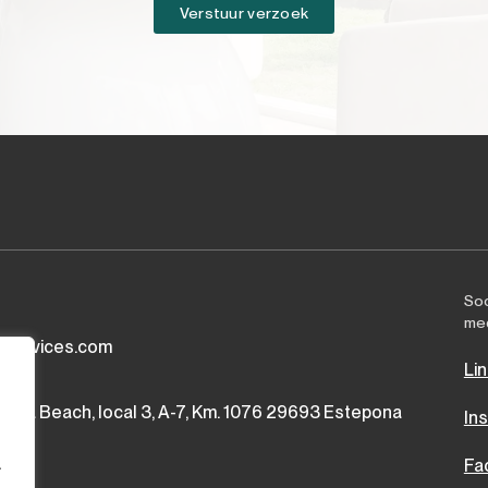
Verstuur verzoek
Soc
me
yservices.com
Li
muda Beach, local 3, A-7, Km. 1076 29693 Estepona
In
.
Fa