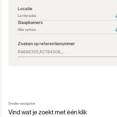
Locatie
La Heredia
Slaapkamers
Alle opties
Alle opties
Alle opties
Zoeken op referentienummer
Atalaya
1+
Bel Air
2+
Benahavís
3+
Benamara
4+
Cancelada
5+
Snelle navigatie
Vind wat je zoekt met één klik
Casares
6+